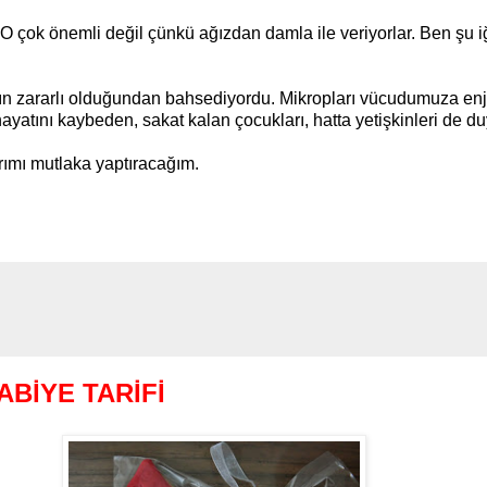
O çok önemli değil çünkü ağızdan damla ile veriyorlar. Ben şu i
ın zararlı olduğundan bahsediyordu. Mikropları vücudumuza enjek
ayatını kaybeden, sakat kalan çocukları, hatta yetişkinleri de d
rımı mutlaka yaptıracağım.
BİYE TARİFİ