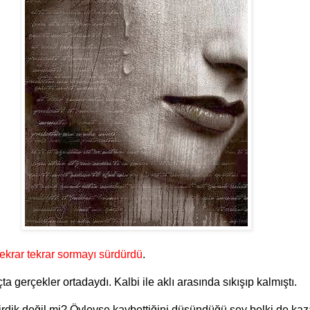
tekrar tekrar sormayı sürdürdü
.
 gerçekler ortadaydı. Kalbi ile aklı arasında sıkışıp kalmıştı.
rdik değil mi? Öyleyse kaybettiğini düşündüğü şey belki de kaz