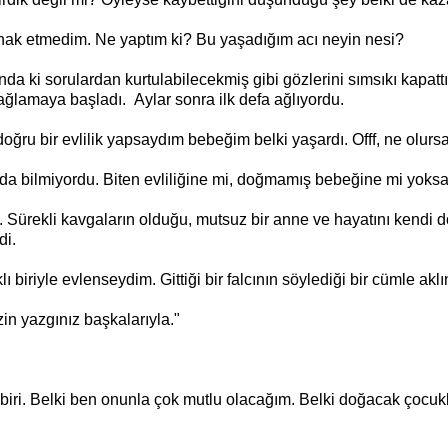
 hak etmedim. Ne yaptım ki? Bu yaşadığım acı neyin nesi?
ında ki sorulardan kurtulabilecekmiş gibi gözlerini sımsıkı kapatt
ğlamaya başladı. Aylar sonra ilk defa ağlıyordu.
oğru bir evlilik yapsaydım bebeğim belki yaşardı. Offf, ne olu
 da bilmiyordu. Biten evliliğine mi, doğmamış bebeğine mi yoksa
ti. Sürekli kavgaların olduğu, mutsuz bir anne ve hayatını kendi
di.
biriyle evlenseydim. Gittiği bir falcının söylediği bir cümle aklı
in yazgınız başkalarıyla."
a biri. Belki ben onunla çok mutlu olacağım. Belki doğacak çocukl