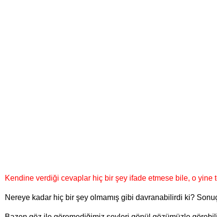
Kendine verdiği cevaplar hiç bir şey ifade etmese bile, o yine 
Nereye kadar hiç bir şey olmamış gibi davranabilirdi ki? Sonuçta
Bazen göz ile göremediğimiz şeyleri gönül gözümüzle görebili