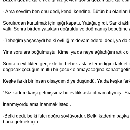
- Ama sevdim ben onu dedi, kendi kendine. Bütün bu olanları
Sorulardan kurtulmak için ışığı kapattı. Yatağa girdi. Sanki akl
yattı. Sonra birden yataktan doğruldu ve doğmamış bebeğine a
-Bebeğim yaşasaydı belki evliliğim devam ederdi dedi, ya da d
Yine sorulara boğulmuştu. Kime, ya da neye ağladığını artık o
Sonra o evlilikten gerçekte bir bebek asla istemediğini fark et
doğacak çocuğun mutlu bir çocuk olamayacağına kanaat getir
Keşke farklı bir insan olsaydım diye düşündü. Ya da keşke farklı 
"Siz kadere karşı gelmişsiniz bu evlilik asla olmamalıymış. Siz
İnanmıyordu ama inanmak istedi.
-Belki dedi, belki falcı doğru söylüyordur. Belki kaderim başk
bana gelmek için.