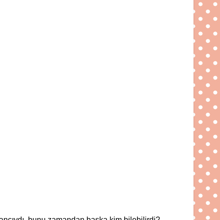
ancıydı, bunu zamandan başka kim bilebilirdi?