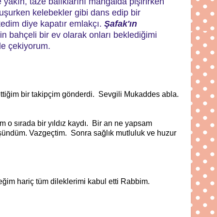
 yakın, taze balıklarını mangalda pişirirken
çuşurken kelebekler gibi dans edip bir
stedim diye kapatır emlakçı.
Şafak'ın
n bahçeli bir ev olarak onları beklediğimi
ple çekiyorum.
ttiğim bir takipçim gönderdi. Sevgili Mukaddes abla.
m o sırada bir yıldız kaydı. Bir an ne yapsam
düşündüm. Vazgeçtim. Sonra sağlık mutluluk ve huzur
im hariç tüm dileklerimi kabul etti Rabbim.