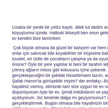
Uzakta bir yerde bir yıldız kaydı, dilek tut dedim
koşuşturma içinde. Halbuki bilseydi ben onun gele
ev kendini bize tanıtırken:
Çok büyük olmasa da güzel bir bahçem var hem de ç
onlar için salıncak bile koyabilirler bir köşesine 
tuvalet, en üstte de çocukların çalışma ya da oyun
önüne?
Öyle bir yere yaptılar ki beni bir tarafım 
çıkmış ağların misss gibi kokusunu içine çekerek.
gerçekleşeceğini bir şekilde hissettirmem lazım, 
Şafak Hanım’la görüşebilir miyim? der emlakçı.
-B
hayaliniz varmış, elimizde tam size uygun bir ev v
düşünüyorum öyle bir ev. Şimdi imkânlarım ve yaşa
açıklıyorum. Siz benimle dalga mı geçiyorsunuz? 
gerçekleştirmek. Bugün olmasa bile hayalinizin b