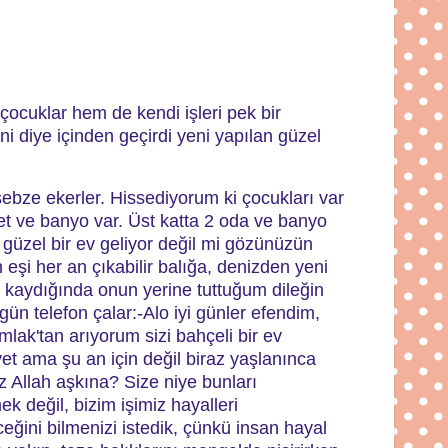
çocuklar hem de kendi işleri pek bir
i diye içinden geçirdi yeni yapılan güzel
ebze ekerler. Hissediyorum ki çocukları var
alet ve banyo var. Üst katta 2 oda ve banyo
 güzel bir ev geliyor değil mi gözünüzün
n eşi her an çıkabilir balığa, denizden yeni
ız kaydığında onun yerine tuttuğum dileğin
 gün telefon çalar:
-Alo iyi günler efendim,
lak'tan arıyorum sizi bahçeli bir ev
et ama şu an için değil biraz yaşlanınca
z Allah aşkına? Size niye bunları
k değil, bizim işimiz hayalleri
ğini bilmenizi istedik, çünkü insan hayal