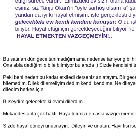
ettiği sürece vardır. Elimizdeki ev sizin olana kad
eşiniz, siz Tanju Okan'ın "öyle sarhoş olsam ki" şa
yandan da iyi ki hayal etmişim, iste gerçekleşti di
gelecekteki evi kendi kendine konuşur:
Oldu işt
biliyor. Hayal ettiği için gerçekleşeceğini biliyor
HAYAL ETMEKTEN VAZGEÇMEYİN!..
Bu satırları dün gece tanımadığım ama nedense tanıyor gibi hi
Ona abla dediğimi o bile bilmiyor bu arada ;) Sizde kendisini 
Peki beni neden bu kadar etkiledi derseniz anlatayım. Bir gece
bilemedim. Dilek dilemeliyim dedim kendi kendime. Ne dileyec
diledim herkes için.
Bilseydim gelecekte ki evimi dilerdim.
Mukaddes abla çok haklı. Hayallerimizden asla vazgecmemeliy
Sizde hayal etmeyi unutmayın. Dileyin ve unutun. Hayırlısı ise