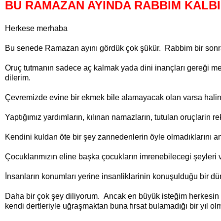
BU RAMAZAN AYINDA RABBIM KALBI
Herkese merhaba
Bu senede Ramazan ayını gördük çok şükür. Rabbim bir sonraki y
Oruç tutmanın sadece aç kalmak yada dini inançları gereği me
dilerim.
Çevremizde evine bir ekmek bile alamayacak olan varsa halini
Yaptığımız yardımların, kılınan namazların, tutulan oruçlarin re
Kendini kuldan öte bir şey zannedenlerin öyle olmadıklarını an
Çocuklarımızın eline başka çocukların imrenebilecegi şeyleri 
İnsanların konumları yerine insanliklarinin konuşulduğu bir dü
Daha bir çok şey diliyorum. Ancak en büyük isteğim herkesin 
kendi dertleriyle uğraşmaktan buna fırsat bulamadığı bir yıl ol