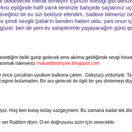
ar bekleyecek merak etmeyin! Eşinizin istediği gibi denize
rkısı eşliğinde hafif yanık teninizle bahçede saçlarınız u
yeceğiniz bir ev sizi bekliyor efendim. Sadece bilmenizi i
e şimdi sevgili Şafak'ın benden haberi oldu, yani onun içi
 ne güzel, ben de yeni ev sahiplerimle yaşayacağım günü i
ssettiğim belki garip gelecek ama aklıma geldiğinde sevgi hisse
tanımak isterseniz
mukaddestiryaki.blogspot.com
 önce çocukları uyuttum balkona çıktım. Gökyüzü yıldızlıydı. Ta
egimi bulamadım. Bir ara gelecek ile ilgili bir şey dinlemeyi 
iz. Hoş ben kolay kolay vazgeçmem. Bu zamana kadar tek dileğ
 ver Rabbim diyin. O en doğrusunu sizin için verecektir.