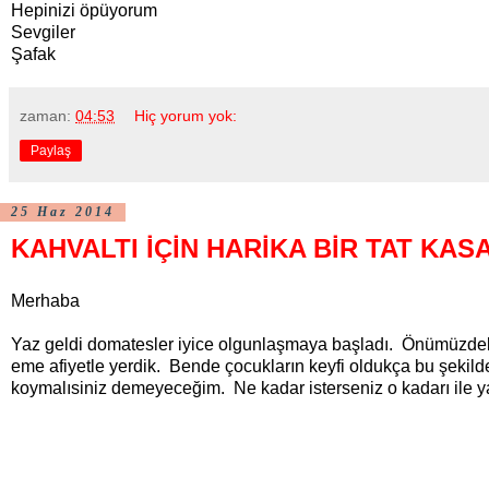
Hepinizi öpüyorum
Sevgiler
Şafak
zaman:
04:53
Hiç yorum yok:
Paylaş
25 Haz 2014
KAHVALTI İÇİN HARİKA BİR TAT KA
Merhaba
Yaz geldi domatesler iyice olgunlaşmaya başladı. Önümüzdeki i
eme afiyetle yerdik. Bende çocukların keyfi oldukça bu şekild
koymalısiniz demeyeceğim. Ne kadar isterseniz o kadarı ile ya