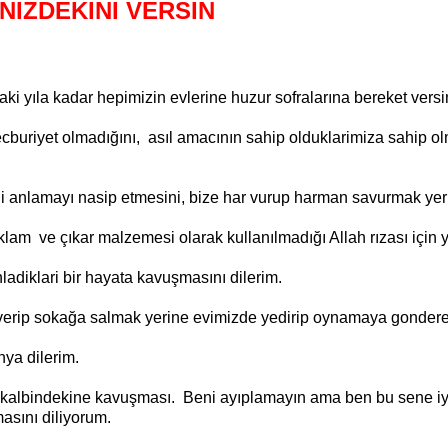
NIZDEKINI VERSIN
ıla kadar hepimizin evlerine huzur sofralarına bereket versin. Bi
cburiyet olmadığını, asıl amacının sahip olduklarimiza sahip o
 anlamayı nasip etmesini, bize har vurup harman savurmak yeri
klam ve çıkar malzemesi olarak kullanılmadığı Allah rızası için yap
ladiklari bir hayata kavuşmasını dilerim.
verip sokağa salmak yerine evimizde yedirip oynamaya gonderebi
nya dilerim.
kalbindekine kavuşması. Beni ayıplamayın ama ben bu sene iyili
masını diliyorum.