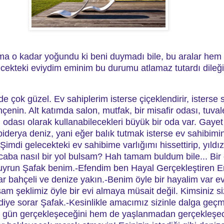
 ama o kadar yoğundu ki beni duymadı bile, bu aralar hem 
cekteki eviydim eminim bu durumu atlamaz tutardı dileğin
ok güzel. Ev sahiplerim isterse çiçeklendirir, isterse s
bahçenin. Alt katımda salon, mutfak, bir misafir odası, tuv
 odası olarak kullanabilecekleri büyük bir oda var. Gayet
lebiderya deniz, yani eğer balık tutmak isterse ev sahibimi
Şimdi gelecekteki ev sahibime varlığımı hissettirip, yıld
acaba nasıl bir yol bulsam? Hah tamam buldum bile...
Bir
uyrun Şafak benim.
-Efendim ben Hayal Gerçekleştiren Em
ar bahçeli ve denize yakın.
-Benim öyle bir hayalim var ev
m şeklimiz öyle bir evi almaya müsait değil. Kimsiniz si
diye sorar Şafak.
-Kesinlikle amacımız sizinle dalga geçme
ir gün gerçekleşeceğini hem de yaşlanmadan gerçekleşece