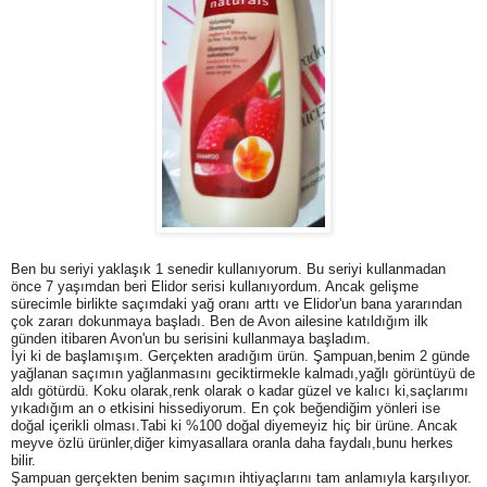
Ben bu seriyi yaklaşık 1 senedir kullanıyorum. Bu seriyi kullanmadan
önce 7 yaşımdan beri Elidor serisi kullanıyordum. Ancak gelişme
sürecimle birlikte saçımdaki yağ oranı arttı ve Elidor'un bana yararından
çok zararı dokunmaya başladı. Ben de Avon ailesine katıldığım ilk
günden itibaren Avon'un bu serisini kullanmaya başladım.
İyi ki de başlamışım. Gerçekten aradığım ürün. Şampuan,benim 2 günde
yağlanan saçımın yağlanmasını geciktirmekle kalmadı,yağlı görüntüyü de
aldı götürdü. Koku olarak,renk olarak o kadar güzel ve kalıcı ki,saçlarımı
yıkadığım an o etkisini hissediyorum. En çok beğendiğim yönleri ise
doğal içerikli olması.Tabi ki %100 doğal diyemeyiz hiç bir ürüne. Ancak
meyve özlü ürünler,diğer kimyasallara oranla daha faydalı,bunu herkes
bilir.
Şampuan gerçekten benim saçımın ihtiyaçlarını tam anlamıyla karşılıyor.