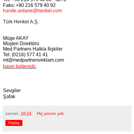
Faks: +90 216 579 40 92
hande.ardane@henkel.com
Türk Henkel A.Ş.
Müge AKAY
Müşteri Direktörü
Med Partners Halkla İlişkiler
Tel: (0216) 577 41 41
mt@medpartnersreklam.com
basın bültenidir.
Sevgiler
Şafak
zaman:
18:24
Hiç yorum yok:
Paylaş