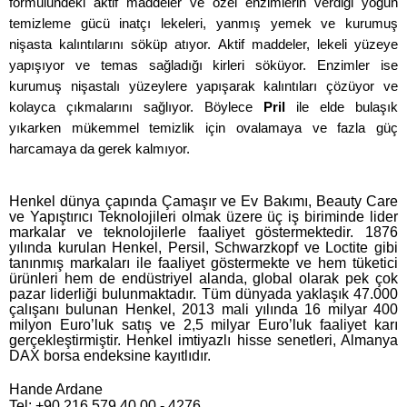
formülündeki aktif maddeler ve özel enzimlerin verdiği yoğun
temizleme gücü inatçı lekeleri, yanmış yemek ve kurumuş
nişasta kalıntılarını söküp atıyor. Aktif maddeler, lekeli yüzeye
yapışıyor ve temas sağladığı kirleri söküyor. Enzimler ise
kurumuş nişastalı yüzeylere yapışarak kalıntıları çözüyor ve
kolayca çıkmalarını sağlıyor. Böylece
Pril
ile elde bulaşık
yıkarken mükemmel temizlik için ovalamaya ve fazla güç
harcamaya da gerek kalmıyor.
Henkel dünya çapında Çamaşır ve Ev Bakımı, Beauty Care
ve Yapıştırıcı Teknolojileri olmak üzere üç iş biriminde lider
markalar ve teknolojilerle faaliyet göstermektedir. 1876
yılında kurulan Henkel, Persil, Schwarzkopf ve Loctite gibi
tanınmış markaları ile faaliyet göstermekte ve hem tüketici
ürünleri hem de endüstriyel alanda, global olarak pek çok
pazar liderliği bulunmaktadır. Tüm dünyada yaklaşık 47.000
çalışanı bulunan Henkel, 2013 mali yılında 16 milyar 400
milyon Euro’luk satış ve 2,5 milyar Euro’luk faaliyet karı
gerçekleştirmiştir. Henkel imtiyazlı hisse senetleri, Almanya
DAX borsa endeksine kayıtlıdır.
Hande Ardane
Tel: +90 216 579 40 00 - 4276