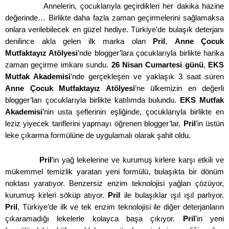
Annelerin, çocuklarıyla geçirdikleri her dakika hazine
değerinde… Birlikte daha fazla zaman geçirmelerini sağlamaksa
onlara verilebilecek en güzel hediye. Türkiye’de bulaşık deterjanı
denilince akla gelen ilk marka olan
Pril
,
Anne Çocuk
Mutfaktayız Atölyesi
’nde blogger’lara çocuklarıyla birlikte harika
zaman geçirme imkanı sundu.
26 Nisan Cumartesi günü
,
EKS
Mutfak Akademisi
’nde gerçekleşen ve yaklaşık 3 saat süren
Anne Çocuk Mutfaktayız Atölyesi
’ne ülkemizin en değerli
blogger’ları çocuklarıyla birlikte katılımda bulundu.
EKS Mutfak
Akademisi
’nin usta şeflerinin eşliğinde, çocuklarıyla birlikte en
leziz yiyecek tariflerini yapmayı öğrenen blogger’lar,
Pril
’in üstün
leke çıkarma formülüne de uygulamalı olarak şahit oldu.
Pril
’in yağ lekelerine ve kurumuş kirlere karşı etkili ve
mükemmel temizlik yaratan yeni formülü, bulaşıkta bir dönüm
noktası yaratıyor. Benzersiz enzim teknolojisi yağları çözüyor,
kurumuş kirleri söküp atıyor.
Pril
ile bulaşıklar ışıl ışıl parlıyor.
Pril
, Türkiye’de ilk ve tek enzim teknolojisi ile diğer deterjanların
çıkaramadığı lekelerle kolayca başa çıkıyor.
Pril
’in yeni