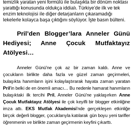
temizlik yaratan yeni formülü ile bulaşıkta bir dönüm noktası
yarattığı konusunda oldukça iddialı. Türkiye'de ilk ve tek
enzim teknolojisi ile diğer detarjanların çıkaramadığı
lekelerle kolayca başa çıktığını söylüyor. İşte basın bülteni.
Pril’den Blogger’lara Anneler Günü
Hediyesi; Anne Çocuk Mutfaktayız
Atölyesi…
Anneler Günü’ne çok az bir zaman kaldı. Anne ve
çocukların birlikte daha fazla ve güzel zaman geçirmeleri,
bulaşıkta hanımların işini kolaylaştırarak hayata zaman yaratan
Pril
’in belki de en önemli amacı… Bu nedenle hamarat hanımların
bulaşıktaki ilk tercihi
Pril
, Anneler Günü’ne yaklaşırken
Anne
Çocuk Mutfaktayız Atölyesi
ile çok keyifli bir blogger etkinliğine
imza attı.
EKS Mutfak Akademisi
’nde gerçekleşen etkinliğe
birçok değerli blogger, çocuklarıyla katılarak gün boyu yeni tarifler
öğrenmenin ve birlikte zaman geçirmenin keyfini çıkarttı.