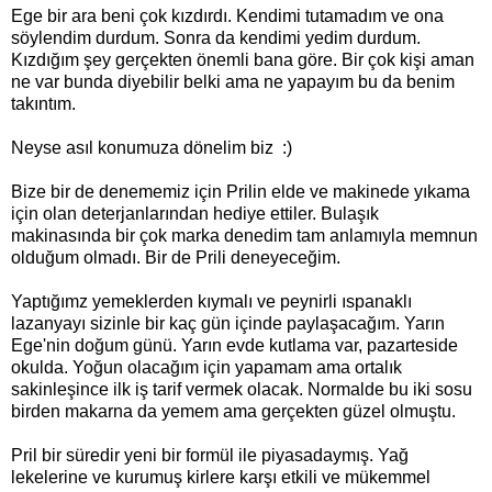
Ege bir ara beni çok kızdırdı. Kendimi tutamadım ve ona
söylendim durdum. Sonra da kendimi yedim durdum.
Kızdığım şey gerçekten önemli bana göre. Bir çok kişi aman
ne var bunda diyebilir belki ama ne yapayım bu da benim
takıntım.
Neyse asıl konumuza dönelim biz :)
Bize bir de denememiz için Prilin elde ve makinede yıkama
için olan deterjanlarından hediye ettiler. Bulaşık
makinasında bir çok marka denedim tam anlamıyla memnun
olduğum olmadı. Bir de Prili deneyeceğim.
Yaptığımz yemeklerden kıymalı ve peynirli ıspanaklı
lazanyayı sizinle bir kaç gün içinde paylaşacağım. Yarın
Ege'nin doğum günü. Yarın evde kutlama var, pazarteside
okulda. Yoğun olacağım için yapamam ama ortalık
sakinleşince ilk iş tarif vermek olacak. Normalde bu iki sosu
birden makarna da yemem ama gerçekten güzel olmuştu.
Pril bir süredir yeni bir formül ile piyasadaymış. Yağ
lekelerine ve kurumuş kirlere karşı etkili ve mükemmel