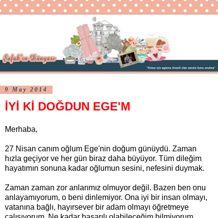
9 May 2014
İYİ Kİ DOĞDUN EGE'M
Merhaba,
27 Nisan canım oğlum Ege'nin doğum günüydü. Zaman
hızla geçiyor ve her gün biraz daha büyüyor. Tüm dileğim
hayatımın sonuna kadar oğlumun sesini, nefesini duymak.
Zaman zaman zor anlarımız olmuyor değil. Bazen ben onu
anlayamıyorum, o beni dinlemiyor. Ona iyi bir insan olmayı,
vatanına bağlı, hayırsever bir adam olmayı öğretmeye
çalışıyorum. Ne kadar başarılı olabileceğim bilmiyorum,