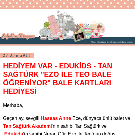
23 Ara 2014
HEDİYEM VAR - EDUKİDS - TAN
SAĞTÜRK "EZO İLE TEO BALE
ÖĞRENİYOR" BALE KARTLARI
HEDİYESİ
Merhaba,
Geçen ay, sevgili
Hassas Anne
Ece, dünyaca ünlü balet ve
Tan Sağtürk Akademi
'nin sahibi Tan Sağtürk ve
Edukids
'in sahibi Nuran Gür, Ezo ile Teo’nun doğuş