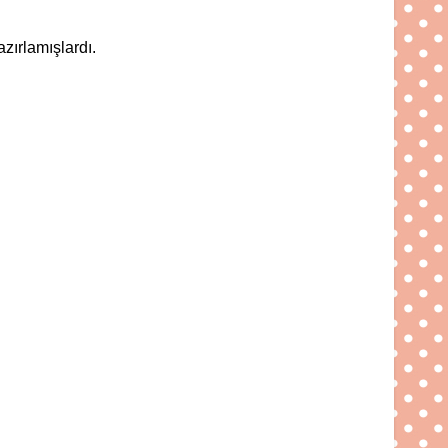
azırlamışlardı.