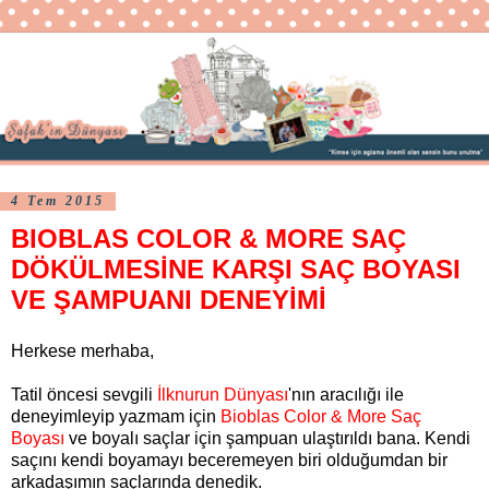
4 Tem 2015
BIOBLAS COLOR & MORE SAÇ
DÖKÜLMESİNE KARŞI SAÇ BOYASI
VE ŞAMPUANI DENEYİMİ
Herkese merhaba,
Tatil öncesi sevgili
İlknurun Dünyası
'nın aracılığı ile
deneyimleyip yazmam için
Bioblas Color & More Saç
Boyası
ve boyalı saçlar için şampuan ulaştırıldı bana. Kendi
saçını kendi boyamayı beceremeyen biri olduğumdan bir
arkadaşımın saçlarında denedik.