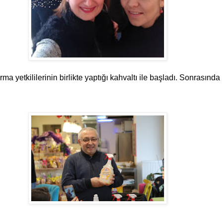
etkililerinin birlikte yaptığı kahvaltı ile başladı. Sonrasında fi