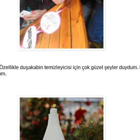
. Özellikle duşakabin temizleyicisi için çok güzel şeyler duyd
ım.