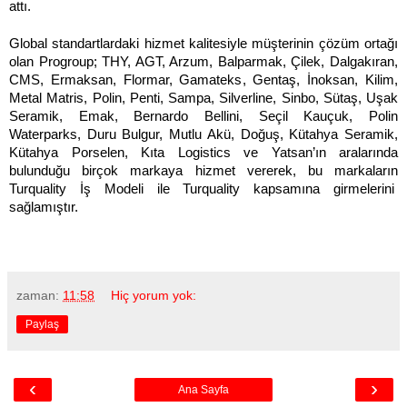
attı.
Global standartlardaki hizmet kalitesiyle müşterinin çözüm ortağı
olan Progroup; THY, AGT, Arzum, Balparmak, Çilek, Dalgakıran,
CMS, Ermaksan, Flormar, Gamateks, Gentaş, İnoksan, Kilim,
Metal Matris, Polin, Penti, Sampa, Silverline, Sinbo, Sütaş, Uşak
Seramik, Emak, Bernardo Bellini, Seçil Kauçuk, Polin
Waterparks, Duru Bulgur, Mutlu Akü, Doğuş, Kütahya Seramik,
Kütahya Porselen, Kıta Logistics ve Yatsan’ın aralarında
bulunduğu birçok markaya hizmet vererek, bu markaların
Turquality İş Modeli ile Turquality kapsamına girmelerini
sağlamıştır.
zaman:
11:58
Hiç yorum yok:
Paylaş
‹
›
Ana Sayfa