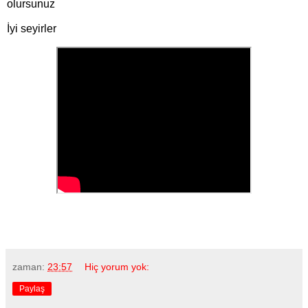
olursunuz
İyi seyirler
zaman:
23:57
Hiç yorum yok:
Paylaş