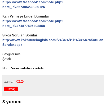
https://www.facebook.com/note.php?
note_id=667305239989125
Kan Vermeye Engel Durumlar
https://www.facebook.com/note.php?
note_id=474877595898558
Sıkça Sorulan Sorular
http://www.kokhucrebagisla.com/S%C4%B1k%C3%A7aSorulan
Sorular.aspx
Sevgilerimle
Şafak
Not: Resim webden alıntıdır.
zaman:
02:24
Paylaş
3 yorum: