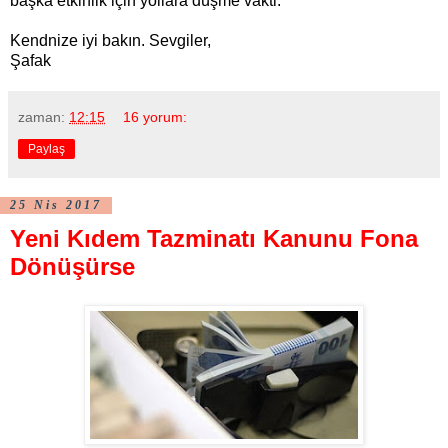
başka etkinlik için yollara düşme vakti.
Kendnize iyi bakın. Sevgiler,
Şafak
zaman:
12:15
16 yorum:
Paylaş
25 Nis 2017
Yeni Kıdem Tazminatı Kanunu Fona
Dönüşürse