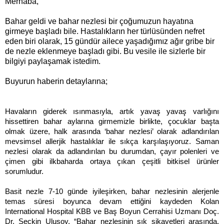
Merhaba,
Bahar geldi ve bahar nezlesi bir çoğumuzun hayatına
girmeye başladı bile. Hastalıkların her türlüsünden nefret
eden biri olarak, 15 gündür ailece yaşadığımız ağır gribe bir
de nezle eklenmeye başladı gibi. Bu vesile ile sizlerle bir
bilgiyi paylaşamak istedim.
Buyurun haberin detaylarına;
Havaların giderek ısınmasıyla, artık yavaş yavaş varlığını
hissettiren bahar aylarına girmemizle birlikte, çocuklar başta
olmak üzere, halk arasında ‘bahar nezlesi’ olarak adlandırılan
mevsimsel allerjik hastalıklar ile sıkça karşılaşıyoruz. Saman
nezlesi olarak da adlandırılan bu durumdan, çayır polenleri ve
çimen gibi ilkbaharda ortaya çıkan çeşitli bitkisel ürünler
sorumludur.
Basit nezle 7-10 günde iyileşirken, bahar nezlesinin alerjenle
temas süresi boyunca devam ettiğini kaydeden Kolan
International Hospital KBB ve Baş Boyun Cerrahisi Uzmanı Doç.
Dr. Seçkin Ulusoy, “Bahar nezlesinin sık şikayetleri arasında,