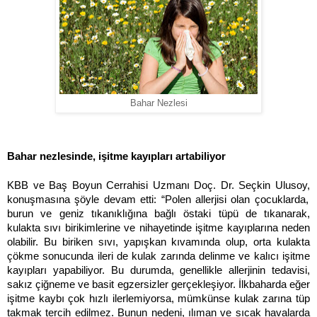
Bahar Nezlesi
Bahar nezlesinde, işitme kayıpları artabiliyor
KBB ve Baş Boyun Cerrahisi Uzmanı Doç. Dr. Seçkin Ulusoy,
konuşmasına şöyle devam etti: “Polen allerjisi olan çocuklarda,
burun ve geniz tıkanıklığına bağlı östaki tüpü de tıkanarak,
kulakta sıvı birikimlerine ve nihayetinde işitme kayıplarına neden
olabilir. Bu biriken sıvı, yapışkan kıvamında olup, orta kulakta
çökme sonucunda ileri de kulak zarında delinme ve kalıcı işitme
kayıpları yapabiliyor. Bu durumda, genellikle allerjinin tedavisi,
sakız çiğneme ve basit egzersizler gerçekleşiyor. İlkbaharda eğer
işitme kaybı çok hızlı ilerlemiyorsa, mümkünse kulak zarına tüp
takmak tercih edilmez. Bunun nedeni, ılıman ve sıcak havalarda