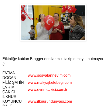
Etkinliğe katılan Blogger dostlarımızı takip etmeyi unutmayın
:)
FATMA
www.sosyalanneyim.com
DOĞAN
FİLİZ ŞAHİN
www.makyajkelebegi.com
EVRİM
www.evrimcakici.com.tr
ÇAKICI
İLKNUR
KOYUNCU
www.ilknurundunyasi.com