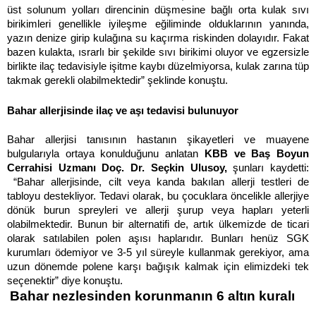
üst solunum yolları direncinin düşmesine bağlı orta kulak sıvı
birikimleri genellikle iyileşme eğiliminde olduklarının yanında,
yazın denize girip kulağına su kaçırma riskinden dolayıdır. Fakat
bazen kulakta, ısrarlı bir şekilde sıvı birikimi oluyor ve egzersizle
birlikte ilaç tedavisiyle işitme kaybı düzelmiyorsa, kulak zarına tüp
takmak gerekli olabilmektedir” şeklinde konuştu.
Bahar allerjisinde ilaç ve aşı tedavisi bulunuyor
Bahar allerjisi tanısının hastanın şikayetleri ve muayene
bulgularıyla ortaya konulduğunu anlatan
KBB ve Baş Boyun
Cerrahisi Uzmanı Doç. Dr. Seçkin Ulusoy,
şunları kaydetti:
“Bahar allerjisinde, cilt veya kanda bakılan allerji testleri de
tabloyu destekliyor. Tedavi olarak, bu çocuklara öncelikle allerjiye
dönük burun spreyleri ve allerji şurup veya hapları yeterli
olabilmektedir. Bunun bir alternatifi de, artık ülkemizde de ticari
olarak satılabilen polen aşısı haplarıdır. Bunları henüz SGK
kurumları ödemiyor ve 3-5 yıl süreyle kullanmak gerekiyor, ama
uzun dönemde polene karşı bağışık kalmak için elimizdeki tek
seçenektir” diye konuştu.
Bahar nezlesinden korunmanın 6 altın kuralı