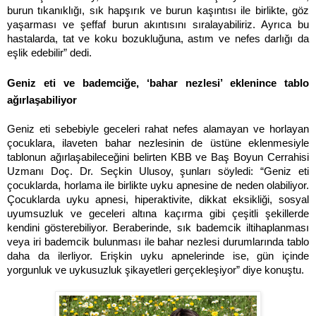
burun tıkanıklığı, sık hapşırık ve burun kaşıntısı ile birlikte, göz
yaşarması ve şeffaf burun akıntısını sıralayabiliriz. Ayrıca bu
hastalarda, tat ve koku bozukluğuna, astım ve nefes darlığı da
eşlik edebilir” dedi.
Geniz eti ve bademciğe, ‘bahar nezlesi’ eklenince tablo
ağırlaşabiliyor
Geniz eti sebebiyle geceleri rahat nefes alamayan ve horlayan
çocuklara, ilaveten bahar nezlesinin de üstüne eklenmesiyle
tablonun ağırlaşabileceğini belirten KBB ve Baş Boyun Cerrahisi
Uzmanı Doç. Dr. Seçkin Ulusoy, şunları söyledi: “Geniz eti
çocuklarda, horlama ile birlikte uyku apnesine de neden olabiliyor.
Çocuklarda uyku apnesi, hiperaktivite, dikkat eksikliği, sosyal
uyumsuzluk ve geceleri altına kaçırma gibi çeşitli şekillerde
kendini gösterebiliyor. Beraberinde, sık bademcik iltihaplanması
veya iri bademcik bulunması ile bahar nezlesi durumlarında tablo
daha da ilerliyor. Erişkin uyku apnelerinde ise, gün içinde
yorgunluk ve uykusuzluk şikayetleri gerçekleşiyor” diye konuştu.