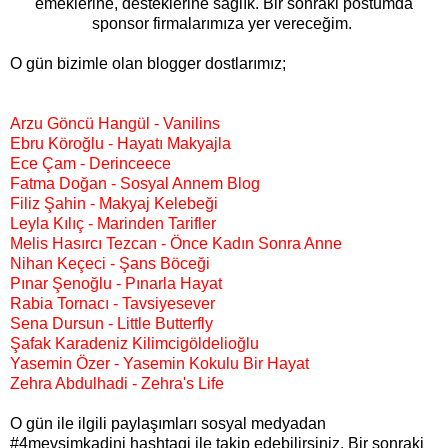
emeklerine, desteklerine sağlık. Bir sonraki postumda
sponsor firmalarımıza yer vereceğim.
O gün bizimle olan blogger dostlarımız;
Arzu Göncü Hangül - Vanilins
Ebru Köroğlu - Hayatı Makyajla
Ece Çam - Derinceece
Fatma Doğan - Sosyal Annem Blog
Filiz Şahin - Makyaj Kelebeği
Leyla Kılıç - Marinden Tarifler
Melis Hasırcı Tezcan - Önce Kadın Sonra Anne
Nihan Keçeci - Şans Böceği
Pınar Şenoğlu - Pınarla Hayat
Rabia Tornacı - Tavsiyesever
Sena Dursun - Little Butterfly
Şafak Karadeniz Kilimcigöldelioğlu
Yasemin Özer - Yasemin Kokulu Bir Hayat
Zehra Abdulhadi - Zehra's Life
O gün ile ilgili paylaşımları sosyal medyadan
#4mevsimkadini hashtagi ile takip edebilirsiniz. Bir sonraki