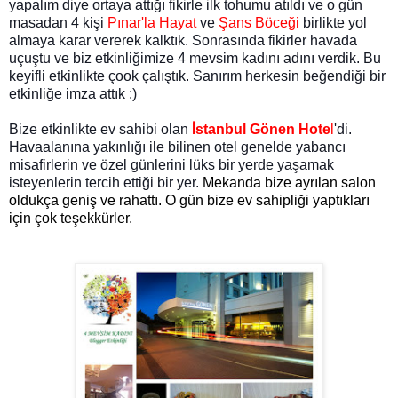
yapalım diye ortaya attığı fikirle ilk tohumu atıldı ve o gün
masadan 4 kişi
Pınar'la Hayat
ve
Şans Böceği
birlikte yol
almaya karar vererek kalktık. Sonrasında fikirler havada
uçuştu ve biz etkinliğimize 4 mevsim kadını adını verdik. Bu
keyifli etkinlikte çook çalıştık. Sanırım herkesin beğendiği bir
etkinliğe imza attık :)
Bize etkinlikte ev sahibi olan
İstanbul Gönen Hote
l
'di.
Havaalanına yakınlığı ile bilinen otel genelde yabancı
misafirlerin ve özel günlerini lüks bir yerde yaşamak
isteyenlerin tercih
ettiği
bir yer.
Mekanda bize ayrılan salon
oldukça geniş ve rahattı. O gün bize ev sahipliği yaptıkları
için çok teşekkürler.