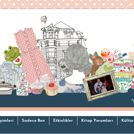
yimleri
Sadece Ben
Etkinlikler
Kitap Yorumları
Kültür