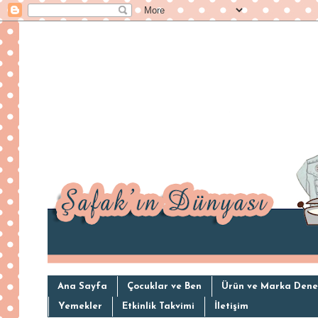
Ana Sayfa
Çocuklar ve Ben
Ürün ve Marka Dene
Yemekler
Etkinlik Takvimi
İletişim