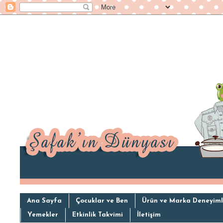
Ana Sayfa
Çocuklar ve Ben
Ürün ve Marka Deneyiml
Yemekler
Etkinlik Takvimi
İletişim