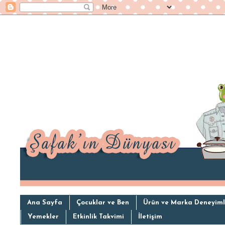
Ana Sayfa
Çocuklar ve Ben
Ürün ve Marka Deneyiml
Yemekler
Etkinlik Takvimi
İletişim