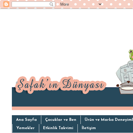
Ana Sayfa
Çocuklar ve Ben
Ürün ve Marka Deneyiml
Yemekler
Etkinlik Takvimi
İletişim