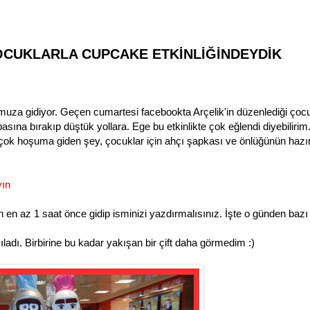
ÇOCUKLARLA CUPCAKE ETKİNLİĞİNDEYDİK
uza gidiyor. Geçen cumartesi facebookta Arçelik'in düzenlediği çocu
basına bırakıp düştük yollara. Ege bu etkinlikte çok eğlendi diyebilirim
 çok hoşuma giden şey, çocuklar için ahçı şapkası ve önlüğünün hazı
yın
en az 1 saat önce gidip isminizi yazdırmalısınız. İşte o günden bazı
ladı. Birbirine bu kadar yakışan bir çift daha görmedim :)