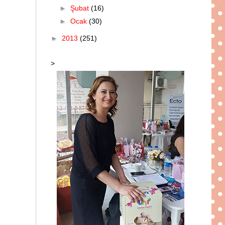
►
Şubat
(16)
►
Ocak
(30)
►
2013
(251)
>