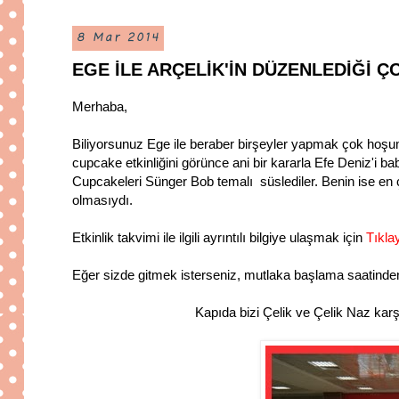
8 Mar 2014
EGE İLE ARÇELİK'İN DÜZENLEDİĞİ 
Merhaba,
Biliyorsunuz Ege ile beraber birşeyler yapmak çok hoşum
cupcake etkinliğini görünce ani bir kararla Efe Deniz'i ba
Cupcakeleri Sünger Bob temalı süslediler. Benin ise en
olmasıydı.
Etkinlik takvimi ile ilgili ayrıntılı bilgiye ulaşmak için
Tıkla
Eğer sizde gitmek isterseniz, mutlaka başlama saatinden 
Kapıda bizi Çelik ve Çelik Naz karşı