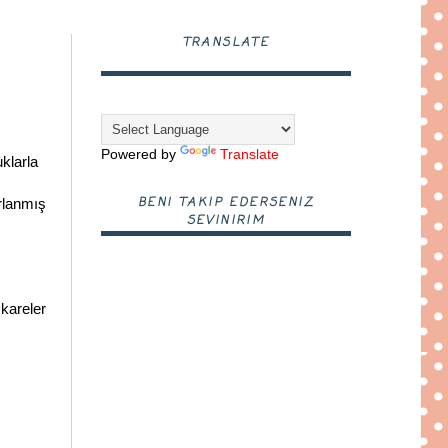
TRANSLATE
Powered by
Translate
klarla
.
BENI TAKIP EDERSENIZ
rlanmış
SEVINIRIM
 kareler