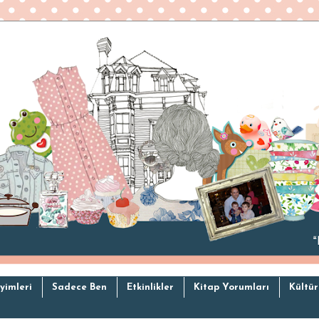
yimleri
Sadece Ben
Etkinlikler
Kitap Yorumları
Kültür