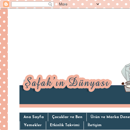
Ana Sayfa
Çocuklar ve Ben
Ürün ve Marka Dene
Yemekler
Etkinlik Takvimi
İletişim