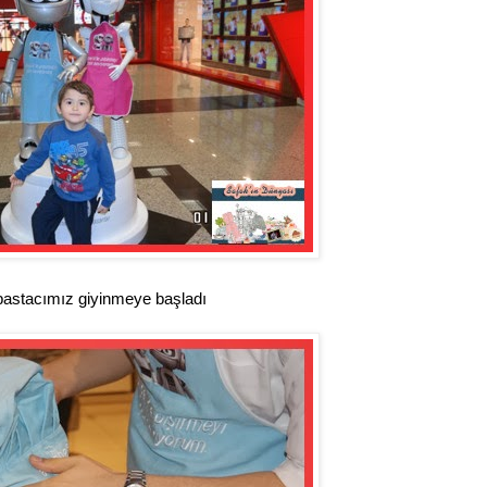
 pastacımız giyinmeye başladı