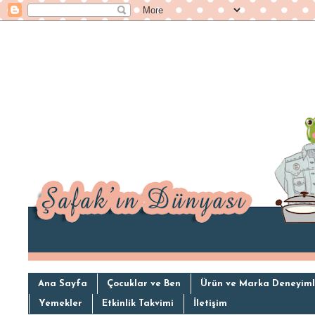
Ana Sayfa
Çocuklar ve Ben
Ürün ve Marka Deneyiml
Yemekler
Etkinlik Takvimi
İletişim