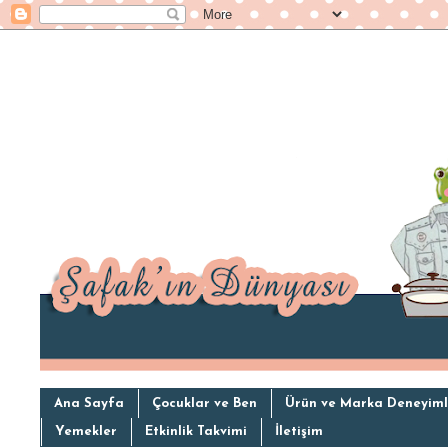
Ana Sayfa
Çocuklar ve Ben
Ürün ve Marka Deneyiml
Yemekler
Etkinlik Takvimi
İletişim