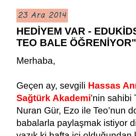
23 Ara 2014
HEDİYEM VAR - EDUKİD
TEO BALE ÖĞRENİYOR"
Merhaba,
Geçen ay, sevgili
Hassas An
Sağtürk Akademi
'nin sahib
Nuran Gür, Ezo ile Teo’nun d
babalarla paylaşmak istiyor d
yazık ki hafta içi olduğundan