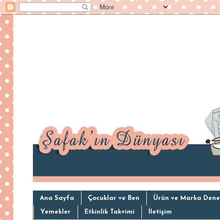
Ana Sayfa
Çocuklar ve Ben
Ürün ve Marka Dene
Yemekler
Etkinlik Takvimi
İletişim