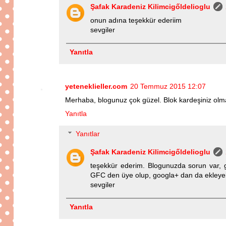
Şafak Karadeniz Kilimcigőldelioglu
onun adına teşekkür ederiim
sevgiler
Yanıtla
yeteneklieller.com
20 Temmuz 2015 12:07
Merhaba, blogunuz çok güzel. Blok kardeşiniz olmak
Yanıtla
Yanıtlar
Şafak Karadeniz Kilimcigőldelioglu
teşekkür ederim. Blogunuzda sorun var, g
GFC den üye olup, googla+ dan da ekleyebi
sevgiler
Yanıtla