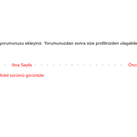
en yorumunuzu ekleyiniz. Yorumunuzdan sonra size profilinizden ulaşabi
Ana Sayfa
Önce
Mobil sürümü görüntüle