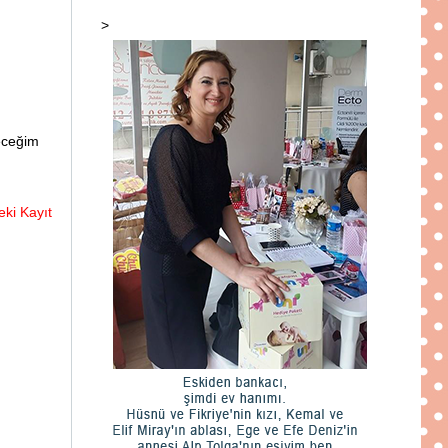
>
leceğim
ki Kayıt