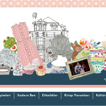
yimleri
Sadece Ben
Etkinlikler
Kitap Yorumları
Kültür