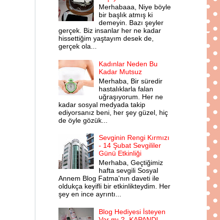
Merhabaaa, Niye böyle
bir başlık atmış ki
demeyin. Bazı şeyler
gerçek. Biz insanlar her ne kadar
hissettiğim yaştayım desek de,
gerçek ola...
Kadınlar Neden Bu
Kadar Mutsuz
Merhaba, Bir süredir
hastalıklarla falan
uğraşıyorum. Her ne
kadar sosyal medyada takip
ediyorsanız beni, her şey güzel, hiç
de öyle gözük...
Sevginin Rengi Kırmızı
- 14 Şubat Sevgililer
Günü Etkinliği
Merhaba, Geçtiğimiz
hafta sevgili Sosyal
Annem Blog Fatma'nın daveti ile
oldukça keyifli bir etkinlikteydim. Her
şey en ince ayrıntı...
Blog Hediyesi İsteyen
Var mı ? -KAPANDI