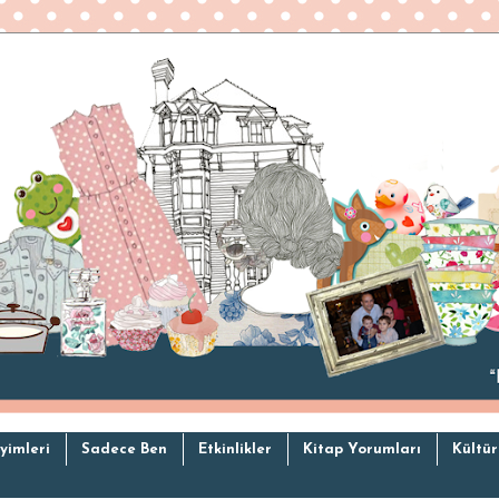
yimleri
Sadece Ben
Etkinlikler
Kitap Yorumları
Kültür