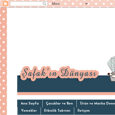
Ana Sayfa
Çocuklar ve Ben
Ürün ve Marka Dene
Yemekler
Etkinlik Takvimi
İletişim