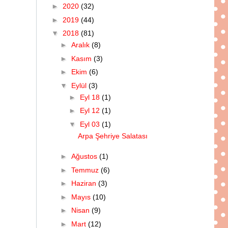
►
2020
(32)
►
2019
(44)
▼
2018
(81)
►
Aralık
(8)
►
Kasım
(3)
►
Ekim
(6)
▼
Eylül
(3)
►
Eyl 18
(1)
►
Eyl 12
(1)
▼
Eyl 03
(1)
Arpa Şehriye Salatası
►
Ağustos
(1)
►
Temmuz
(6)
►
Haziran
(3)
►
Mayıs
(10)
►
Nisan
(9)
►
Mart
(12)