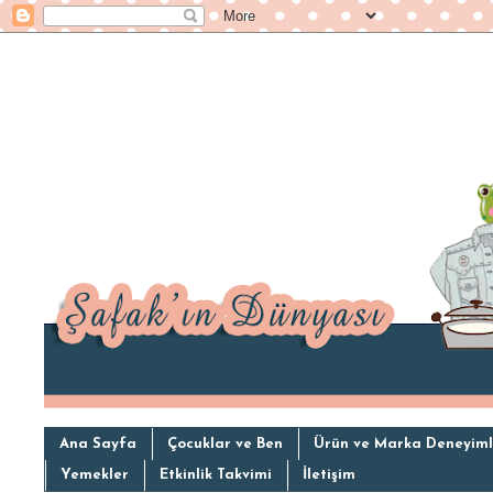
Ana Sayfa
Çocuklar ve Ben
Ürün ve Marka Deneyiml
Yemekler
Etkinlik Takvimi
İletişim