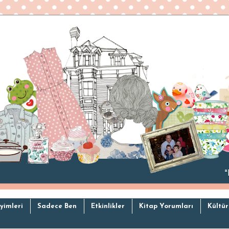
yimleri
Sadece Ben
Etkinlikler
Kitap Yorumları
Kültür