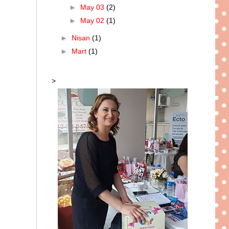
►
May 03
(2)
►
May 02
(1)
►
Nisan
(1)
►
Mart
(1)
>