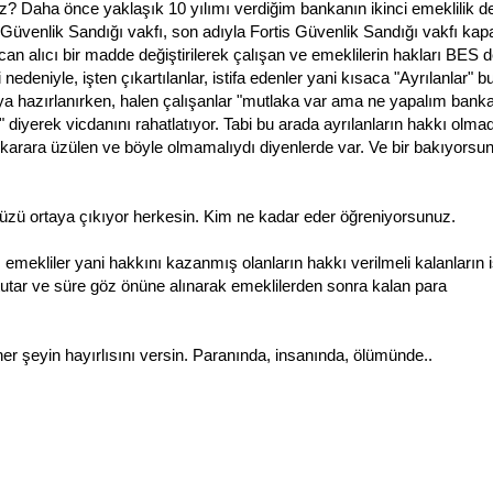
z? Daha önce yaklaşık 10 yılımı verdiğim bankanın ikinci emeklilik d
venlik Sandığı vakfı, son adıyla Fortis Güvenlik Sandığı vakfı kapat
can alıcı bir madde değiştirilerek çalışan ve emeklilerin hakları BES d
nedeniyle, işten çıkartılanlar, istifa edenler yani kısaca "Ayrılanlar" 
 hazırlanırken, halen çalışanlar "mutlaka var ama ne yapalım banka
diyerek vicdanını rahatlatıyor. Tabi bu arada ayrılanların hakkı olmad
 karara üzülen ve böyle olmamalıydı diyenlerde var. Ve bir bakıyorsu
 yüzü ortaya çıkıyor herkesin. Kim ne kadar eder öğreniyorsunuz.
emekliler yani hakkını kazanmış olanların hakkı verilmeli kalanların 
tutar ve süre göz önüne alınarak emeklilerden sonra kalan para
 her şeyin hayırlısını versin. Paranında, insanında, ölümünde..