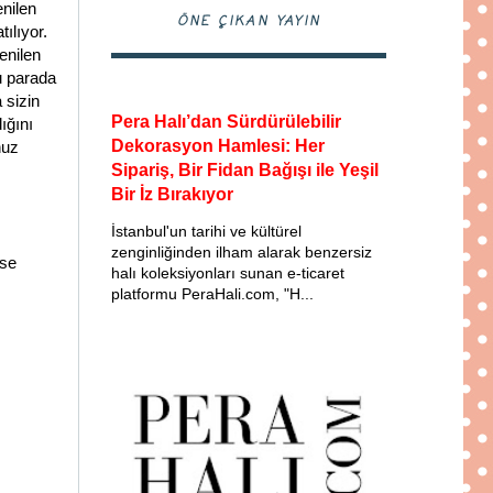
enilen
ÖNE ÇIKAN YAYIN
ılıyor.
enilen
bu parada
 sizin
Pera Halı’dan Sürdürülebilir
ığını
Dekorasyon Hamlesi: Her
nuz
Sipariş, Bir Fidan Bağışı ile Yeşil
Bir İz Bırakıyor
İstanbul'un tarihi ve kültürel
zenginliğinden ilham alarak benzersiz
ise
halı koleksiyonları sunan e-ticaret
platformu PeraHali.com, "H...