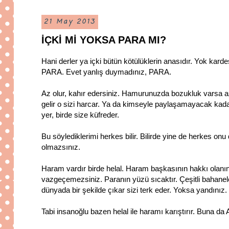
21 May 2013
İÇKİ Mİ YOKSA PARA MI?
Hani derler ya içki bütün kötülüklerin anasıdır. Yok kard
PARA. Evet yanlış duymadınız, PARA.
Az olur, kahır edersiniz. Hamurunuzda bozukluk varsa azl
gelir o sizi harcar. Ya da kimseyle paylaşamayacak kada
yer, birde size küfreder.
Bu söylediklerimi herkes bilir. Bilirde yine de herkes onu de
olmazsınız.
Haram vardır birde helal. Haram başkasının hakkı olanın 
vazgeçemezsiniz. Paranın yüzü sıcaktır. Çeşitli bahaneler
dünyada bir şekilde çıkar sizi terk eder. Yoksa yandınız. 
Tabi insanoğlu bazen helal ile haramı karıştırır. Buna da A