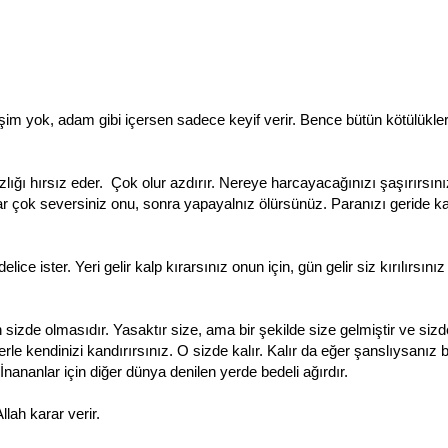
eşim yok, adam gibi içersen sadece keyif verir. Bence bütün kötülükle
ığı hırsız eder. Çok olur azdırır. Nereye harcayacağınızı şaşırırsını
r çok seversiniz onu, sonra yapayalnız ölürsünüz. Paranızı geride ka
lice ister. Yeri gelir kalp kırarsınız onun için, gün gelir siz kırılırsını
sizde olmasıdır. Yasaktır size, ama bir şekilde size gelmiştir ve siz
le kendinizi kandırırsınız. O sizde kalır. Kalır da eğer şanslıysanız 
İnananlar için diğer dünya denilen yerde bedeli ağırdır.
llah karar verir.