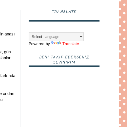
TRANSLATE
rin anası
Powered by
Translate
z, gün
BENI TAKIP EDERSENIZ
lanlar
SEVINIRIM
z farkında
de ondan
bu