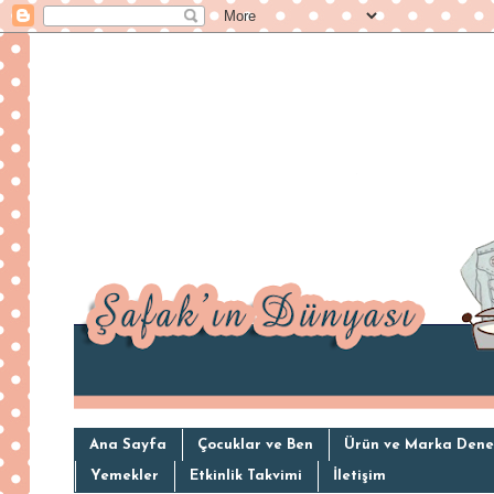
Ana Sayfa
Çocuklar ve Ben
Ürün ve Marka Dene
Yemekler
Etkinlik Takvimi
İletişim