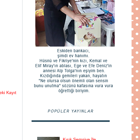
ki Kayıt
POPÜLER YAYINLAR
Kırık Şemsiye İle