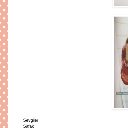
Sevgiler
Şafak