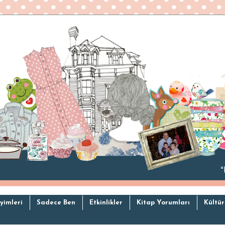
yimleri
Sadece Ben
Etkinlikler
Kitap Yorumları
Kültür