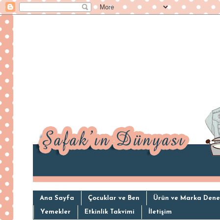
Ana Sayfa
Çocuklar ve Ben
Ürün ve Marka Dene
Yemekler
Etkinlik Takvimi
İletişim