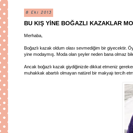
8 Eki 2013
BU KIŞ YİNE BOĞAZLI KAZAKLAR M
Merhaba,
Boğazlı kazak oldum olası sevmediğim bir giyecektir. Öy
yine modaymış. Moda olan şeyler neden bana olmaz bile
Ancak boğazlı kazak giydiğinizde dikkat etmeniz gereken
muhakkak abartılı olmayan natürel bir makyajı tercih etme