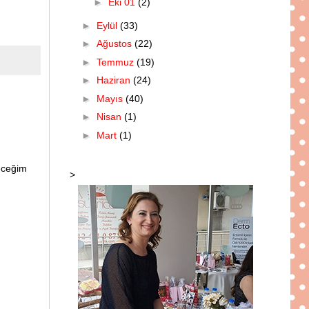
►
Eki 01
(2)
►
Eylül
(33)
►
Ağustos
(22)
►
Temmuz
(19)
►
Haziran
(24)
►
Mayıs
(40)
►
Nisan
(1)
►
Mart
(1)
leceğim
>