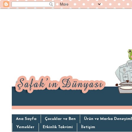
Ana Sayfa
Çocuklar ve Ben
Ürün ve Marka Deneyiml
Yemekler
Etkinlik Takvimi
İletişim