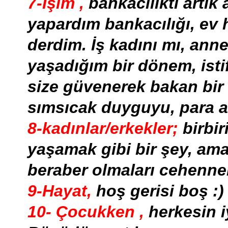
7-İşim
,
bankacılıktı artık 
yapardım bankacılığı, ev 
derdim. İş kadını mı, ann
yaşadığım bir dönem, istif
size güvenerek bakan bir 
sımsıcak duyguyu, para 
8-kadınlar/erkekler;
birbi
yaşamak gibi bir şey, ama 
beraber olmaları cehenne
9-Hayat,
hoş gerisi boş :
10- Çocukken ,
herkesin i