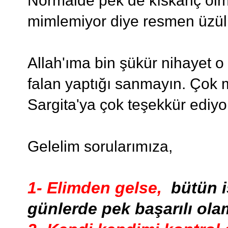
Normalde pek de kıskanç ol
mimlemiyor diye resmen üzül
Allah'ıma bin şükür nihayet o
falan yaptığı sanmayın. Çok 
Sargita'ya çok teşekkür ediy
Gelelim sorularımıza,
1- Elimden gelse,
bütün i
günlerde pek başarılı ol