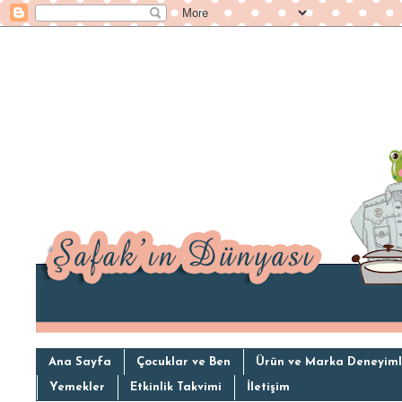
Ana Sayfa
Çocuklar ve Ben
Ürün ve Marka Deneyiml
Yemekler
Etkinlik Takvimi
İletişim