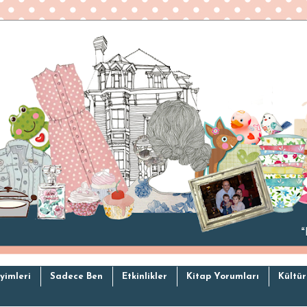
yimleri
Sadece Ben
Etkinlikler
Kitap Yorumları
Kültür