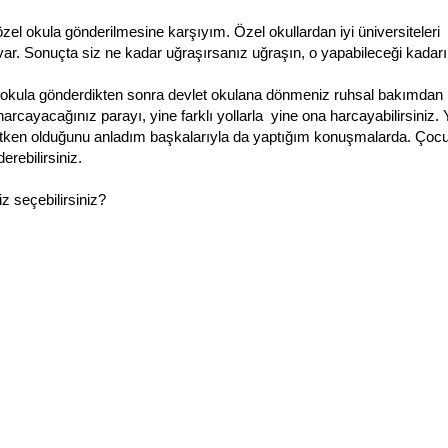
zel okula gönderilmesine karşıyım. Özel okullardan iyi üniversiteleri
var. Sonuçta siz ne kadar uğraşırsanız uğraşın, o yapabileceği kadarı
l okula gönderdikten sonra devlet okulana dönmeniz ruhsal bakımdan
rcayacağınız parayı, yine farklı yollarla yine ona harcayabilirsiniz.
 etken olduğunu anladım başkalarıyla da yaptığım konuşmalarda. Ço
erebilirsiniz.
iz seçebilirsiniz?