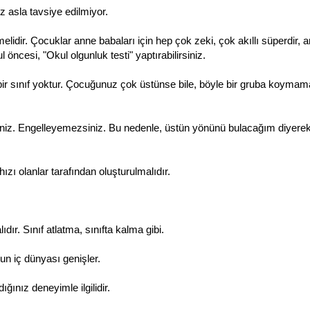
 asla tavsiye edilmiyor.
elidir. Çocuklar anne babaları için hep çok zeki, çok akıllı süperdir, 
öncesi, "Okul olgunluk testi" yaptırabilirsiniz.
 bir sınıf yoktur. Çocuğunuz çok üstünse bile, böyle bir gruba koymama
niz. Engelleyemezsiniz. Bu nedenle, üstün yönünü bulacağım diyerek
ızı olanlar tarafından oluşturulmalıdır.
dır. Sınıf atlatma, sınıfta kalma gibi.
n iç dünyası genişler.
ğınız deneyimle ilgilidir.