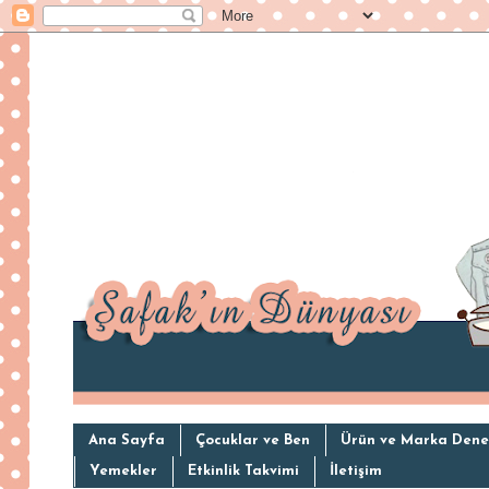
Ana Sayfa
Çocuklar ve Ben
Ürün ve Marka Dene
Yemekler
Etkinlik Takvimi
İletişim