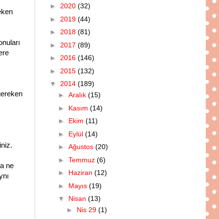
►
2020
(32)
eken
►
2019
(44)
►
2018
(81)
onuları
►
2017
(89)
ere
►
2016
(146)
►
2015
(132)
▼
2014
(189)
 gereken
►
Aralık
(15)
►
Kasım
(14)
►
Ekim
(11)
►
Eylül
(14)
iniz.
►
Ağustos
(20)
►
Temmuz
(6)
da ne
►
Haziran
(12)
ynı
►
Mayıs
(19)
▼
Nisan
(13)
►
Nis 29
(1)