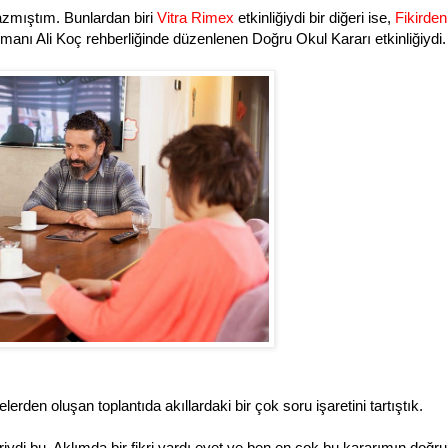
yazmıştım. Bunlardan biri
Vitra Rimex
etkinliğiydi bir diğeri ise,
Fikirde
manı Ali Koç rehberliğinde düzenlenen Doğru Okul Kararı etkinliğiydi.
den oluşan toplantıda akıllardaki bir çok soru işaretini tartıştık.
i bu. Aklımda bir fikri vardı evet ve ben en çok bu kararımın doğru