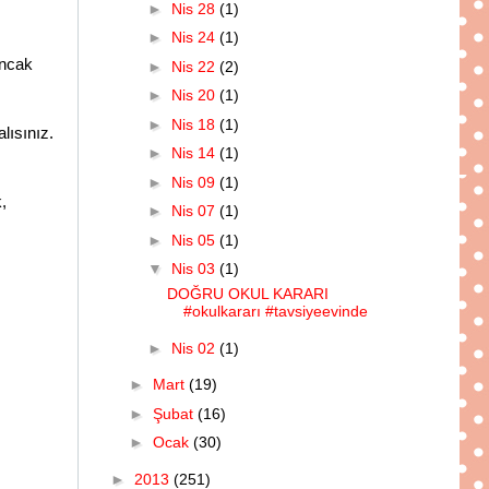
►
Nis 28
(1)
►
Nis 24
(1)
ancak
►
Nis 22
(2)
►
Nis 20
(1)
►
Nis 18
(1)
lısınız.
►
Nis 14
(1)
►
Nis 09
(1)
,
►
Nis 07
(1)
►
Nis 05
(1)
▼
Nis 03
(1)
DOĞRU OKUL KARARI
#okulkararı #tavsiyeevinde
►
Nis 02
(1)
►
Mart
(19)
►
Şubat
(16)
►
Ocak
(30)
►
2013
(251)