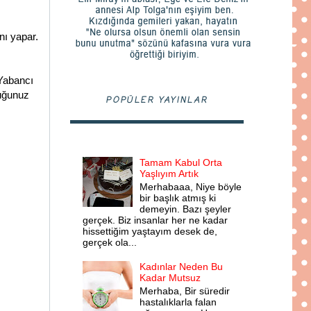
nı yapar.
 Yabancı
cuğunuz
POPÜLER YAYINLAR
Tamam Kabul Orta
Yaşlıyım Artık
Merhabaaa, Niye böyle
bir başlık atmış ki
demeyin. Bazı şeyler
gerçek. Biz insanlar her ne kadar
hissettiğim yaştayım desek de,
gerçek ola...
Kadınlar Neden Bu
Kadar Mutsuz
Merhaba, Bir süredir
hastalıklarla falan