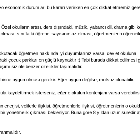
yo ekonomik durumları bu kararı verirken en çok dikkat etmemiz ger
 Özel okulların artısı, ders dışındaki, müzik, yabancı dil, drama gibi k
lması, sınıfta ki öğrenci sayısının az olması, öğretmenlerin öğrencil
 okutacak öğretmen hakkında iyi duyumlarınız varsa, devlet okuluna
ardaki çocuk parkları en güçlü kaynaktır :) Tabi burada dikkat edilmesi
aşımı sizinle benzer özellikler taşımalıdır.
rbirine uygun olması gerekir. Eğer uygun değilse, mutsuz olunabilir.
okula kaydettirmek isterseniz, eğer o okulun kontenjanı varsa verebilirs
erjisi, velilerle ilişkisi, öğretmenlerle ilişkisi, öğretmenlerin o okul
i bir yönetmelik çıkması bekleniyor. Buna göre 8 yıldan uzun süredir a
anmalıdır.