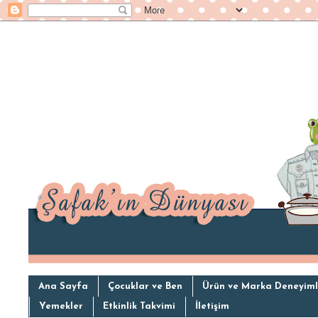
Ana Sayfa
Çocuklar ve Ben
Ürün ve Marka Deneyiml
Yemekler
Etkinlik Takvimi
İletişim