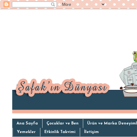
Ana Sayfa
Çocuklar ve Ben
Ürün ve Marka Deneyiml
Yemekler
Etkinlik Takvimi
İletişim