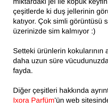
miktardaki jel ile köpük keyf
çeşitlerde ki duş jellerinin gör
katıyor. Çok simli görüntüsü 
üzerinizde sim kalmıyor :)
Setteki ürünlerin kokularını
daha uzun süre vücudunuzda k
fayda.
Diğer çeşitleri hakkında ayrınt
Ixora Parfüm
'ün web sitesinde