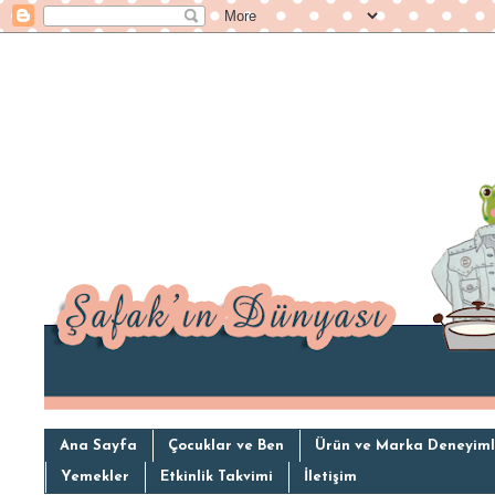
Ana Sayfa
Çocuklar ve Ben
Ürün ve Marka Deneyiml
Yemekler
Etkinlik Takvimi
İletişim