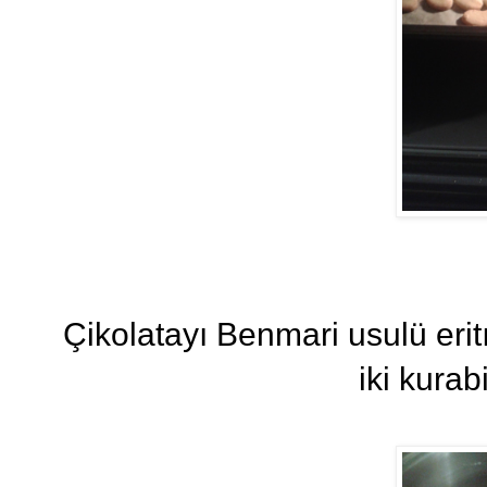
Çikolatayı Benmari usulü eri
iki kurab