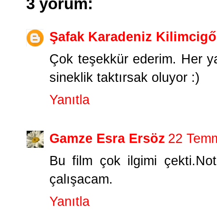
3 yorum:
Şafak Karadeniz Kilimcigő
Çok teşekkür ederim. Her y
sineklik taktırsak oluyor :)
Yanıtla
Gamze Esra Ersöz
22 Temm
Bu film çok ilgimi çekti.N
çalışacam.
Yanıtla