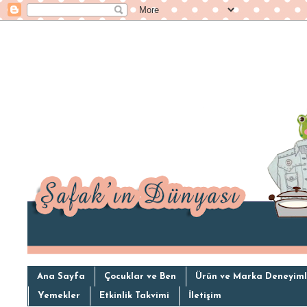
Ana Sayfa
Çocuklar ve Ben
Ürün ve Marka Deneyiml
Yemekler
Etkinlik Takvimi
İletişim