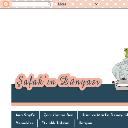
Ana Sayfa
Çocuklar ve Ben
Ürün ve Marka Deneyiml
Yemekler
Etkinlik Takvimi
İletişim