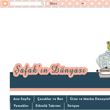
Ana Sayfa
Çocuklar ve Ben
Ürün ve Marka Deneyiml
Yemekler
Etkinlik Takvimi
İletişim