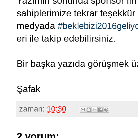
Yazımın sonunda sponsor firm
sahiplerimize tekrar teşekkür 
medyada
#beklebizi2016geliy
eri ile takip edebilirsiniz.
Bir başka yazıda görüşmek üz
Şafak
zaman:
10:30
2 yorum: