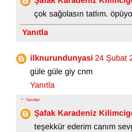
Şafak Karadeniz Kilimcig
çok sağolasın tatlım. öpüy
Yanıtla
ilknurundunyasi
24 Şubat 
güle güle giy cnm
Yanıtla
Yanıtlar
Şafak Karadeniz Kilimcig
teşekkür ederim canım sevg