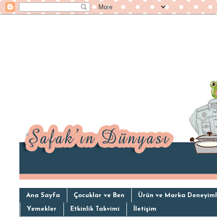
Ana Sayfa
Çocuklar ve Ben
Ürün ve Marka Deneyiml
Yemekler
Etkinlik Takvimi
İletişim