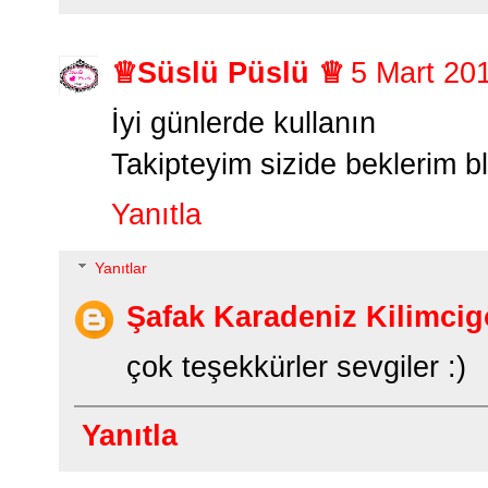
♕Süslü Püslü ♕
5 Mart 20
İyi günlerde kullanın
Takipteyim sizide beklerim b
Yanıtla
Yanıtlar
Şafak Karadeniz Kilimcig
çok teşekkürler sevgiler :)
Yanıtla