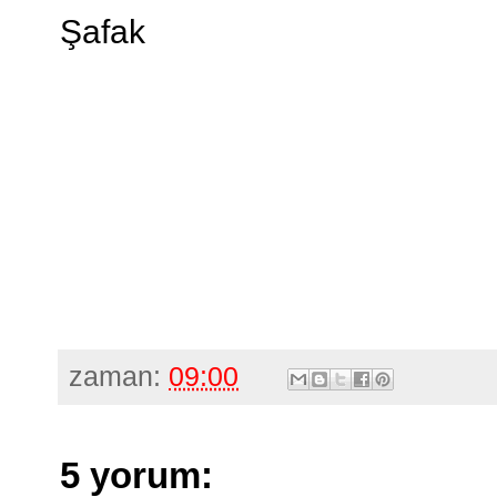
Şafak
zaman:
09:00
5 yorum: