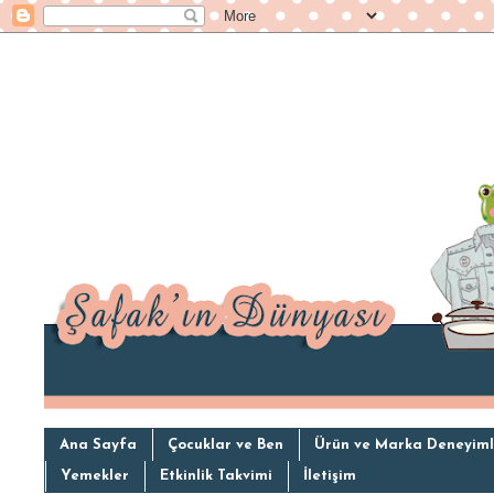
Ana Sayfa
Çocuklar ve Ben
Ürün ve Marka Deneyiml
Yemekler
Etkinlik Takvimi
İletişim