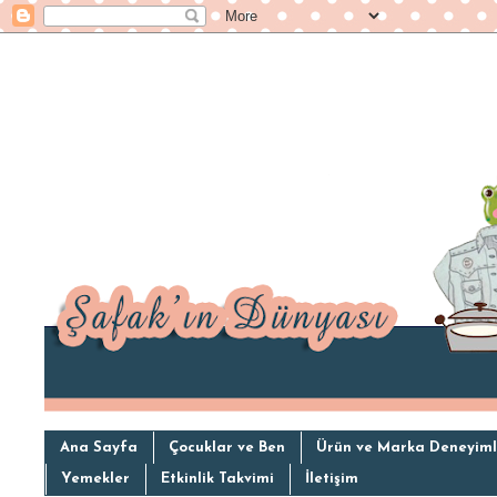
Ana Sayfa
Çocuklar ve Ben
Ürün ve Marka Deneyiml
Yemekler
Etkinlik Takvimi
İletişim