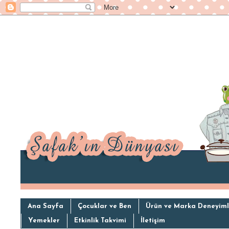
Ana Sayfa
Çocuklar ve Ben
Ürün ve Marka Deneyiml
Yemekler
Etkinlik Takvimi
İletişim