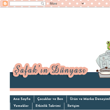
Ana Sayfa
Çocuklar ve Ben
Ürün ve Marka Deneyiml
Yemekler
Etkinlik Takvimi
İletişim