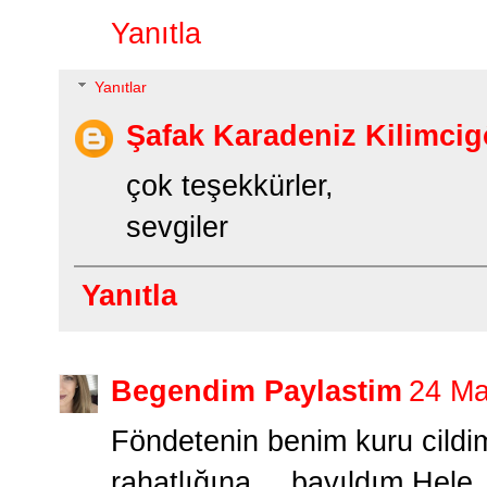
Yanıtla
Yanıtlar
Şafak Karadeniz Kilimcig
çok teşekkürler,
sevgiler
Yanıtla
Begendim Paylastim
24 Ma
Föndetenin benim kuru cildi
rahatlığına bayıldım.