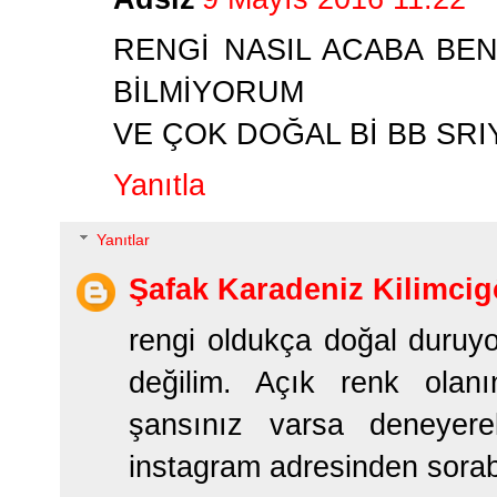
RENGİ NASIL ACABA BE
BİLMİYORUM
VE ÇOK DOĞAL Bİ BB SR
Yanıtla
Yanıtlar
Şafak Karadeniz Kilimcig
rengi oldukça doğal duruy
değilim. Açık renk ola
şansınız varsa deneyere
instagram adresinden sorabi