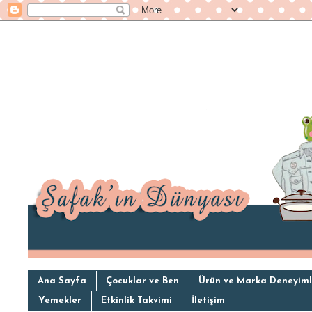
Ana Sayfa
Çocuklar ve Ben
Ürün ve Marka Deneyiml
Yemekler
Etkinlik Takvimi
İletişim