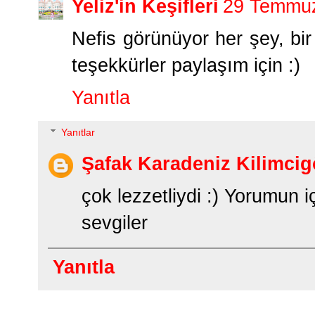
Yeliz'in Keşifleri
29 Temmuz
Nefis görünüyor her şey, b
teşekkürler paylaşım için :)
Yanıtla
Yanıtlar
Şafak Karadeniz Kilimcig
çok lezzetliydi :) Yorumun 
sevgiler
Yanıtla