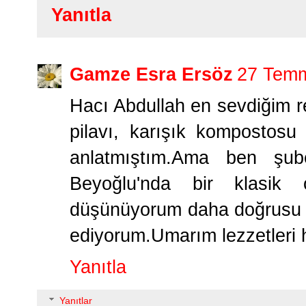
Yanıtla
Gamze Esra Ersöz
27 Temm
Hacı Abdullah en sevdiğim re
pilavı, karışık kompostos
anlatmıştım.Ama ben şub
Beyoğlu'nda bir klasik 
düşünüyorum daha doğrusu k
ediyorum.Umarım lezzetleri h
Yanıtla
Yanıtlar