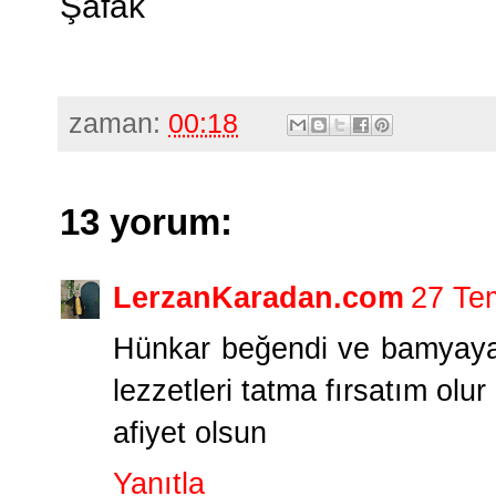
Şafak
zaman:
00:18
13 yorum:
LerzanKaradan.com
27 Te
Hünkar beğendi ve bamyaya 
lezzetleri tatma fırsatım olur
afiyet olsun
Yanıtla