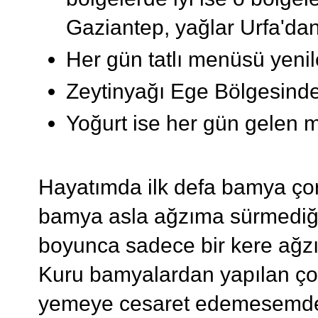
Gaziantep, yağlar Urfa'dan 
Her gün tatlı menüsü yenil
Zeytinyağı Ege Bölgesinden
Yoğurt ise her gün gelen m
Hayatımda ilk defa bamya çor
bamya asla ağzıma sürmediği
boyunca sadece bir kere ağ
Kuru bamyalardan yapılan ço
yemeye cesaret edemesemde s