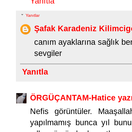
Yanıtla
Yanıtlar
Şafak Karadeniz Kilimcig
canım ayaklarına sağlık be
sevgiler
Yanıtla
ÖRGÜÇANTAM-Hatice yazı
Nefis görüntüler. Maaşall
yapılmamış bunca yıl bunu