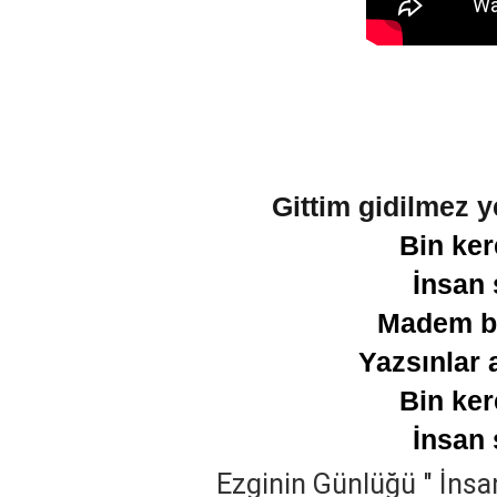
Gittim gidilmez y
Bin ker
İnsan 
Madem ben
Yazsınlar 
Bin ker
İnsan 
Ezginin Günlüğü " İnsan