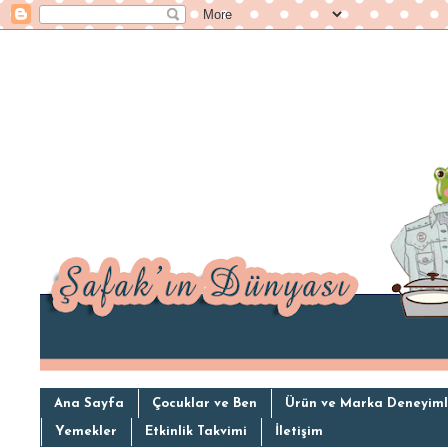
Ana Sayfa
Çocuklar ve Ben
Ürün ve Marka Deneyiml
Yemekler
Etkinlik Takvimi
İletişim