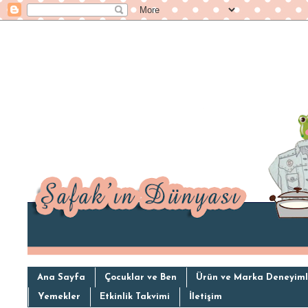
Ana Sayfa
Çocuklar ve Ben
Ürün ve Marka Deneyiml
Yemekler
Etkinlik Takvimi
İletişim