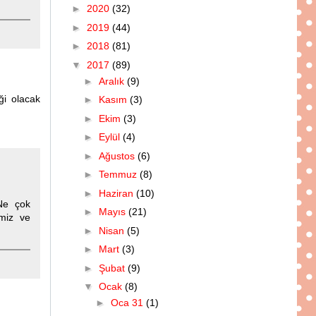
►
2020
(32)
►
2019
(44)
►
2018
(81)
▼
2017
(89)
►
Aralık
(9)
ği olacak
►
Kasım
(3)
►
Ekim
(3)
►
Eylül
(4)
►
Ağustos
(6)
►
Temmuz
(8)
►
Haziran
(10)
Ne çok
►
Mayıs
(21)
imiz ve
►
Nisan
(5)
►
Mart
(3)
►
Şubat
(9)
▼
Ocak
(8)
►
Oca 31
(1)