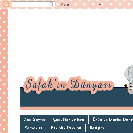
Ana Sayfa
Çocuklar ve Ben
Ürün ve Marka Dene
Yemekler
Etkinlik Takvimi
İletişim