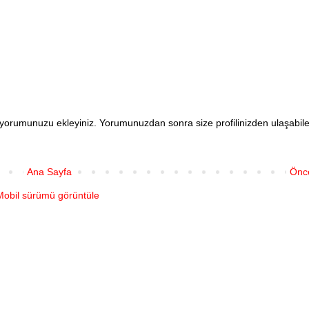
en yorumunuzu ekleyiniz. Yorumunuzdan sonra size profilinizden ulaşabi
Ana Sayfa
Önce
Mobil sürümü görüntüle