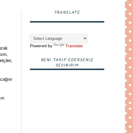
TRANSLATE
Powered by
Translate
uzak
sın,
BENI TAKIP EDERSENIZ
tçiler,
SEVINIRIM
acağını
mın