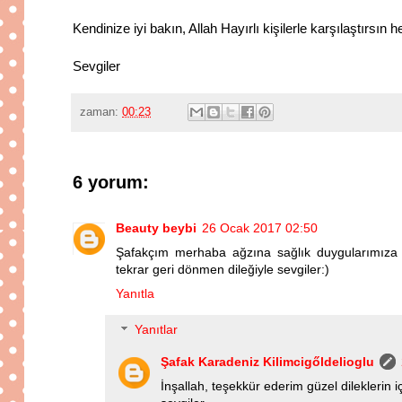
Kendinize iyi bakın, Allah Hayırlı kişilerle karşılaştırsın h
Sevgiler
zaman:
00:23
6 yorum:
Beauty beybi
26 Ocak 2017 02:50
Şafakçım merhaba ağzına sağlık duygularımıza t
tekrar geri dönmen dileğiyle sevgiler:)
Yanıtla
Yanıtlar
Şafak Karadeniz Kilimcigőldelioglu
İnşallah, teşekkür ederim güzel dileklerin i