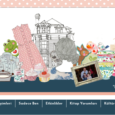
yimleri
Sadece Ben
Etkinlikler
Kitap Yorumları
Kültür