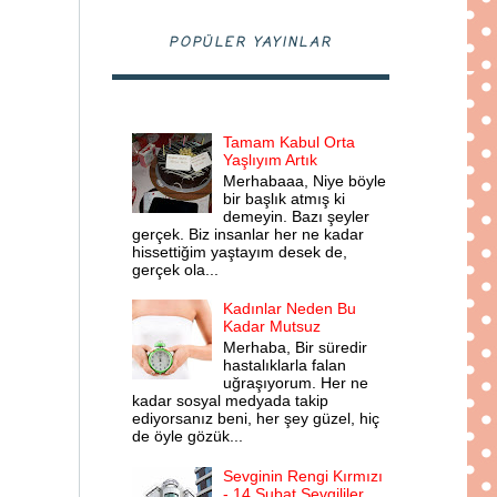
POPÜLER YAYINLAR
Tamam Kabul Orta
Yaşlıyım Artık
Merhabaaa, Niye böyle
bir başlık atmış ki
demeyin. Bazı şeyler
gerçek. Biz insanlar her ne kadar
hissettiğim yaştayım desek de,
gerçek ola...
Kadınlar Neden Bu
Kadar Mutsuz
Merhaba, Bir süredir
hastalıklarla falan
uğraşıyorum. Her ne
kadar sosyal medyada takip
ediyorsanız beni, her şey güzel, hiç
de öyle gözük...
Sevginin Rengi Kırmızı
- 14 Şubat Sevgililer