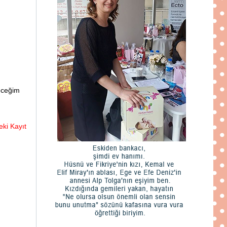
leceğim
ki Kayıt