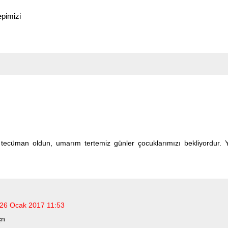
epimizi
ecüman oldun, umarım tertemiz günler çocuklarımızı bekliyordur. Y
26 Ocak 2017 11:53
çn