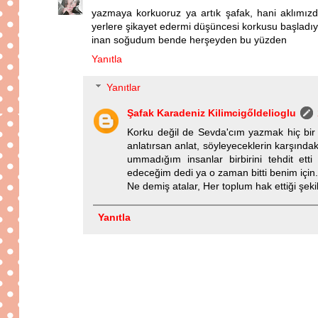
yazmaya korkuoruz ya artık şafak, hani aklımızd
yerlere şikayet edermi düşüncesi korkusu başladı
inan soğudum bende herşeyden bu yüzden
Yanıtla
Yanıtlar
Şafak Karadeniz Kilimcigőldelioglu
Korku değil de Sevda'cım yazmak hiç bir 
anlatırsan anlat, söyleyeceklerin karşın
ummadığım insanlar birbirini tehdit ett
edeceğim dedi ya o zaman bitti benim için.
Ne demiş atalar, Her toplum hak ettiği şekil
Yanıtla