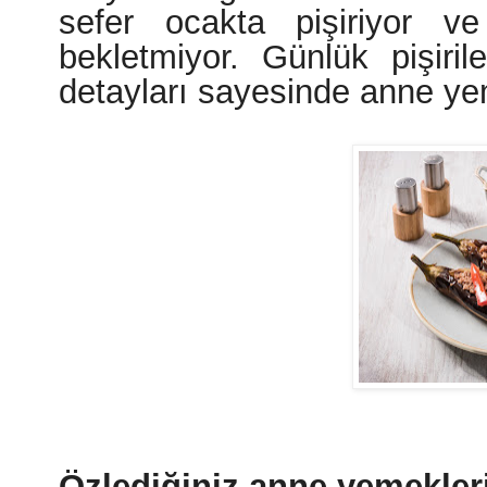
sefer ocakta pişiriyor v
bekletmiyor. Günlük pişiri
detayları sayesinde anne ye
Özlediğiniz anne yemekleri 