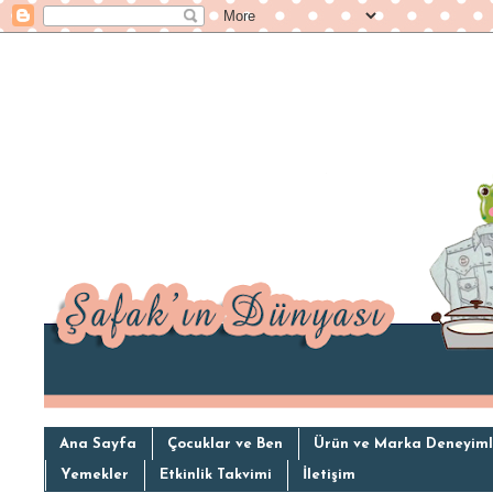
Ana Sayfa
Çocuklar ve Ben
Ürün ve Marka Deneyiml
Yemekler
Etkinlik Takvimi
İletişim