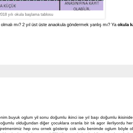
2018 yılı okula başlama tablosu
olmalı mı? 2 yıl üst üste anaokula göndermek yanlış mı? Ya
okula k
nim.buyuk oglum yil sonu doğumlu ikinci ise yıl başı doğumlu ikisinid
umlu olduğundan diğer çocuklara oranla bir tık agor ilerliyordu her
Öğretmenimiz hep onu ornek gösterip cok uslu benimde oglum böyle o