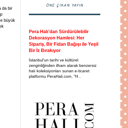
ÖNE ÇIKAN YAYIN
 da bir
ip
 ve büyük
mek
Pera Halı’dan Sürdürülebilir
Dekorasyon Hamlesi: Her
Sipariş, Bir Fidan Bağışı ile Yeşil
Bir İz Bırakıyor
İstanbul'un tarihi ve kültürel
zenginliğinden ilham alarak benzersiz
halı koleksiyonları sunan e-ticaret
platformu PeraHali.com, "H...