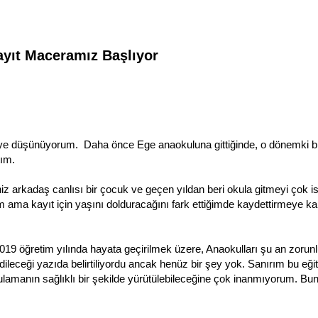
yıt Maceramız Başlıyor
diye düşünüyorum. Daha önce Ege anaokuluna gittiğinde, o dönemki b
ım.
z arkadaş canlısı bir çocuk ve geçen yıldan beri okula gitmeyi çok is
 ama kayıt için yaşını dolduracağını fark ettiğimde kaydettirmeye ka
19 öğretim yılında hayata geçirilmek üzere, Anaokulları şu an zorun
 edileceği yazıda belirtiliyordu ancak henüz bir şey yok. Sanırım bu eği
amanın sağlıklı bir şekilde yürütülebileceğine çok inanmıyorum. Bu