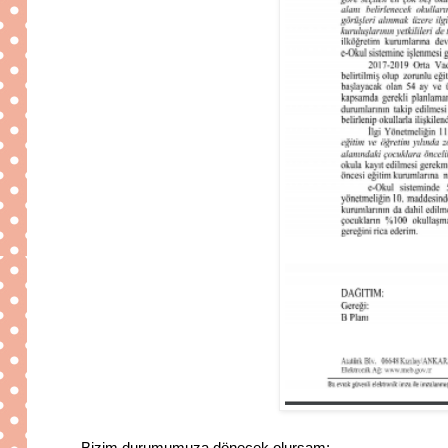
Bizim durumumuza dönecek olursam;