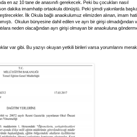
umda en az 10 tane de anasınıfı gerekecek. Peki bu çocukları nasıl
 son dakika imamhatip ortaokula dönüştü. Peki şimdi yakınlarda başka
eştirecekler. İlk Okula bağlı anaokulumuz elimizden alınan, imam hat
nmıştı. Okulun bünyesine dahil edilen ve ayrı bir girişi olmadığından
kıntılara neden olacağından ayrı girişi olmayan bir anaokuluna gönder
klar var gibi. Bu yazıyı okuyan yetkili birileri varsa yorumlarını merak