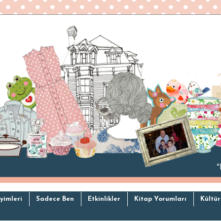
yimleri
Sadece Ben
Etkinlikler
Kitap Yorumları
Kültür