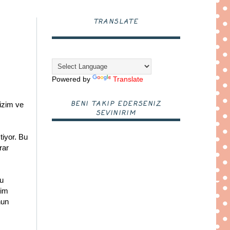
TRANSLATE
Powered by
Translate
BENI TAKIP EDERSENIZ
izim ve
SEVINIRIM
tiyor. Bu
rar
lu
tim
nun