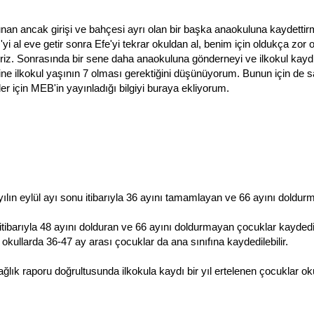
unan ancak girişi ve bahçesi ayrı olan bir başka anaokuluna kaydettir
i al eve getir sonra Efe'yi tekrar okuldan al, benim için oldukça zor 
liriz. Sonrasında bir sene daha anaokuluna gönderneyi ve ilkokul kayd
ne ilkokul yaşının 7 olması gerektiğini düşünüyorum. Bunun için de 
 için MEB'in yayınladığı bilgiyi buraya ekliyorum.
 yılın eylül ayı sonu itibarıyla 36 ayını tamamlayan ve 66 ayını doldu
nu itibarıyla 48 ayını dolduran ve 66 ayını doldurmayan çocuklar kaydedil
ullarda 36-47 ay arası çocuklar da ana sınıfına kaydedilebilir.
 sağlık raporu doğrultusunda ilkokula kaydı bir yıl ertelenen çocuklar o