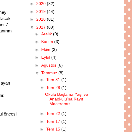
►
2020
(32)
►
2019
(44)
meyi
olacak
►
2018
(81)
ını 7
▼
2017
(89)
sanırım
►
Aralık
(9)
►
Kasım
(3)
►
Ekim
(3)
►
Eylül
(4)
►
Ağustos
(6)
▼
Temmuz
(8)
►
Tem 31
(1)
rmayan
▼
Tem 28
(1)
Okula Başlama Yaşı ve
ir.
Anaokulu'na Kayıt
Maceramız ...
►
Tem 22
(1)
kul öncesi
►
Tem 17
(1)
►
Tem 15
(1)