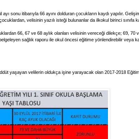
eylül ayı sonu itibarıyla 66 ayını dolduran çocukların kaydı yapılır. Gelişi
uklardan, velisinin yazılı isteği bulunanlar da ilkokul birinci sınıfa ka
lardan 66, 67 ve 68 aylık olanları velisinin vereceği dilekçe; 69, 70 
belgeleyen sağlık raporu ile okul öncesi eğitime yönlendirebilir veya ka
reddüt yaşayan velilerin oldukça işine yarayacak olan
2017-2018 Eğiti