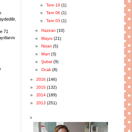
►
Tem 10
(1)
m
►
Tem 06
(1)
ydedilir.
►
Tem 03
(1)
►
Haziran
(10)
ve 71
yıtlarını
►
Mayıs
(21)
►
Nisan
(5)
►
Mart
(3)
►
Şubat
(9)
m
►
Ocak
(8)
►
2016
(146)
►
2015
(132)
►
2014
(189)
►
2013
(251)
>