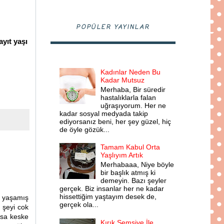
POPÜLER YAYINLAR
ayıt yaşı
Kadınlar Neden Bu
Kadar Mutsuz
Merhaba, Bir süredir
hastalıklarla falan
uğraşıyorum. Her ne
kadar sosyal medyada takip
ediyorsanız beni, her şey güzel, hiç
de öyle gözük...
Tamam Kabul Orta
Yaşlıyım Artık
Merhabaaa, Niye böyle
bir başlık atmış ki
demeyin. Bazı şeyler
gerçek. Biz insanlar her ne kadar
hissettiğim yaştayım desek de,
e yaşamış
gerçek ola...
 şeyi cok
lsa keske
Kırık Şemsiye İle