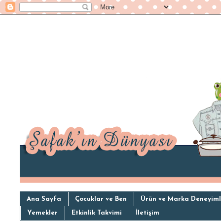
Ana Sayfa
Çocuklar ve Ben
Ürün ve Marka Deneyiml
Yemekler
Etkinlik Takvimi
İletişim