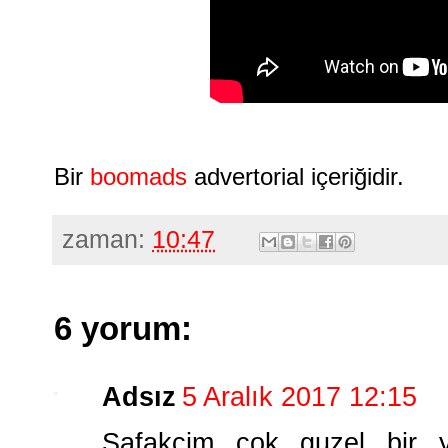
Bir
boomads
advertorial içeriğidir.
zaman:
10:47
6 yorum:
Adsız
5 Aralık 2017 12:15
Safakcim cok guzel bir 