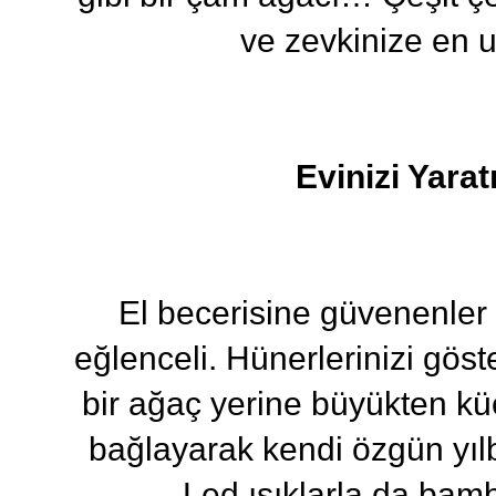
ve zevkinize en 
Evinizi Yarat
El becerisine güvenenler 
eğlenceli. Hünerlerinizi gös
bir ağaç yerine büyükten küç
bağlayarak kendi özgün yılb
Led ışıklarla da bamb