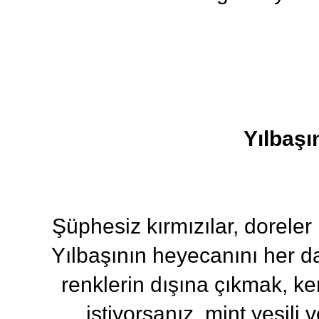
Yılbaşı
Şüphesiz kırmızılar, doreler ı
Yılbaşının heyecanını her da
renklerin dışına çıkmak, k
istiyorsanız, mint yeşili v