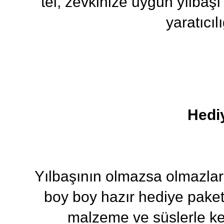
tel, zevkinize uygun yılbaşı s
yaratıcıl
Hediy
Yılbaşının olmazsa olmazları 
boy boy hazır hediye paketl
malzeme ve süslerle ke