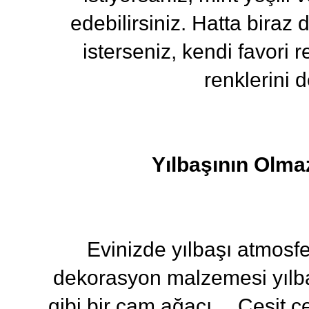
edebilirsiniz. Hatta bira
isterseniz, kendi favori 
renklerini d
Yılbaşının Olm
Evinizde yılbaşı atmosfe
dekorasyon malzemesi yılbaşı
gibi bir çam ağacı… Çeşit ç