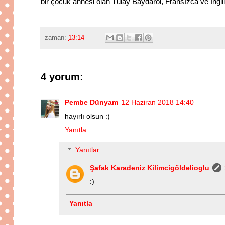
bir çocuk annesi olan Tülay Baydarol, Fransızca ve İngil
zaman:
13:14
4 yorum:
Pembe Dünyam
12 Haziran 2018 14:40
hayırlı olsun :)
Yanıtla
Yanıtlar
Şafak Karadeniz Kilimcigőldelioglu
:)
Yanıtla