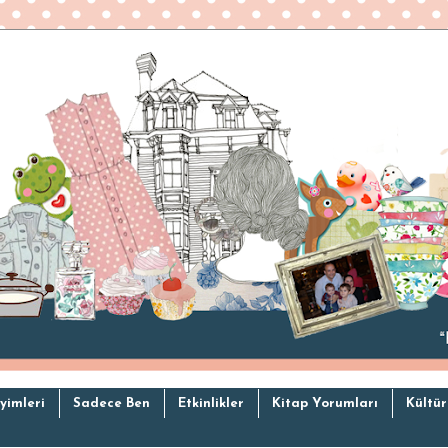
yimleri
Sadece Ben
Etkinlikler
Kitap Yorumları
Kültür