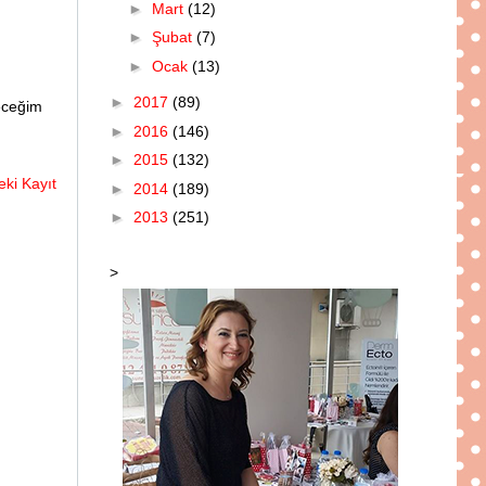
►
Mart
(12)
►
Şubat
(7)
►
Ocak
(13)
►
2017
(89)
leceğim
►
2016
(146)
►
2015
(132)
ki Kayıt
►
2014
(189)
►
2013
(251)
>