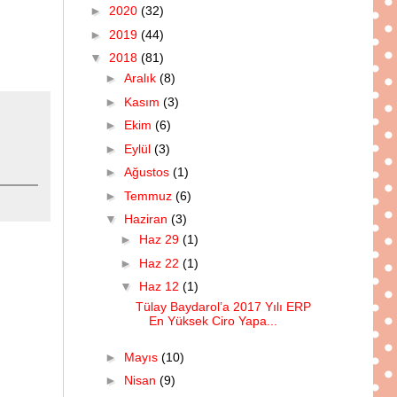
►
2020
(32)
►
2019
(44)
▼
2018
(81)
►
Aralık
(8)
►
Kasım
(3)
►
Ekim
(6)
►
Eylül
(3)
►
Ağustos
(1)
►
Temmuz
(6)
▼
Haziran
(3)
►
Haz 29
(1)
►
Haz 22
(1)
▼
Haz 12
(1)
Tülay Baydarol’a 2017 Yılı ERP
En Yüksek Ciro Yapa...
►
Mayıs
(10)
►
Nisan
(9)