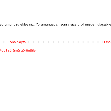
en yorumunuzu ekleyiniz. Yorumunuzdan sonra size profilinizden ulaşabi
Ana Sayfa
Önce
Mobil sürümü görüntüle