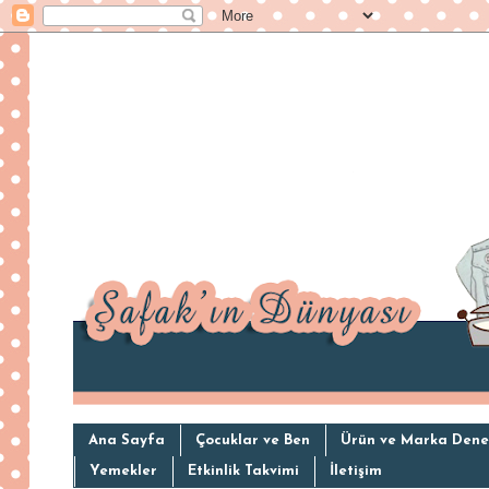
Ana Sayfa
Çocuklar ve Ben
Ürün ve Marka Dene
Yemekler
Etkinlik Takvimi
İletişim