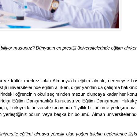
iliyor musunuz? Dünyanın en prestijli üniversitelerinde eğitim alırken
mi ve kültür merkezi olan Almanya’da eğitim almak, neredeyse baş
tijli üniversitelerinde eğitim alırken, diğer yandan da çalışma hakkını
üzerindeki öğrencinin okul seçiminden mezun oluncaya kadar her kon
y Yurtdışı Eğitim Danışmanlığı Kurucusu ve Eğitim Danışmanı, Huku
çin, Türkiye’de üniversite sınavında 4 yıllık bir bölüme yerleşmeniz ye
in yerleştiğiniz bölüm veya başka bir bölümü, Alman üniversiteleri
ersite eğitimi almaya yönelik olan yoğun talebin nedenlerine ilişki