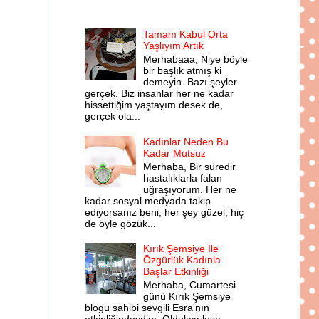
Tamam Kabul Orta
Yaşlıyım Artık
Merhabaaa, Niye böyle
bir başlık atmış ki
demeyin. Bazı şeyler
gerçek. Biz insanlar her ne kadar
hissettiğim yaştayım desek de,
gerçek ola...
Kadınlar Neden Bu
Kadar Mutsuz
Merhaba, Bir süredir
hastalıklarla falan
uğraşıyorum. Her ne
kadar sosyal medyada takip
ediyorsanız beni, her şey güzel, hiç
de öyle gözük...
Kırık Şemsiye İle
Özgürlük Kadınla
Başlar Etkinliği
Merhaba, Cumartesi
günü Kırık Şemsiye
blogu sahibi sevgili Esra'nın