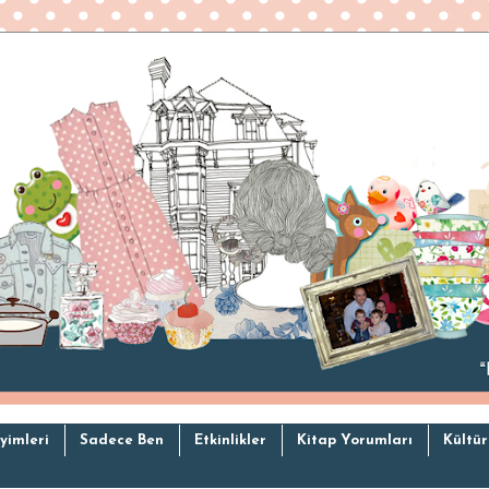
yimleri
Sadece Ben
Etkinlikler
Kitap Yorumları
Kültür