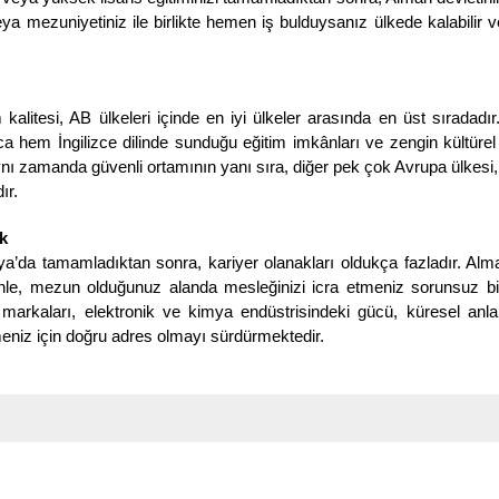
eya mezuniyetiniz ile birlikte hemen iş bulduysanız ülkede kalabilir 
 kalitesi, AB ülkeleri içinde en iyi ülkeler arasında en üst sıradadı
a hem İngilizce dilinde sunduğu eğitim imkânları ve zengin kültürel çe
nı zamanda güvenli ortamının yanı sıra, diğer pek çok Avrupa ülkesi
ır.
k
ya’da tamamladıktan sonra, kariyer olanakları oldukça fazladır. Al
denle, mezun olduğunuz alanda mesleğinizi icra etmeniz sorunsuz bi
arkaları, elektronik ve kimya endüstrisindeki gücü, küresel anl
meniz için doğru adres olmayı sürdürmektedir.