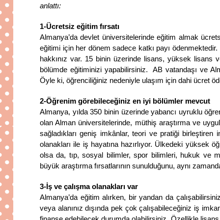
anlattı:
1-Ücretsiz eğitim fırsatı
Almanya’da devlet üniversitelerinde eğitim almak ücrets
eğitimi için her dönem sadece katkı payı ödenmektedir. D
hakkınız var. 15 binin üzerinde lisans, yüksek lisans ve
bölümde eğitiminizi yapabilirsiniz. AB vatandaşı ve Alma
Öyle ki, öğrenciliğiniz nedeniyle ulaşım için dahi ücret 
2-Öğrenim görebileceğiniz en iyi bölümler mevcut
Almanya, yılda 350 binin üzerinde yabancı uyruklu öğrenc
olan Alman üniversitelerinde, müthiş araştırma ve uygul
sağladıkları geniş imkânlar, teori ve pratiği birleştire
olanakları ile iş hayatına hazırlıyor. Ülkedeki yüksek 
olsa da, tıp, sosyal bilimler, spor bilimleri, hukuk 
büyük araştırma fırsatlarının sunulduğunu, aynı zamanda 
3-İş ve çalışma olanakları var
Almanya’da eğitim alırken, bir yandan da çalışabilirsini
veya alanınız dışında pek çok çalışabileceğiniz iş imkanı
finanse edebilecek durumda olabilirsiniz. Özellikle lisan