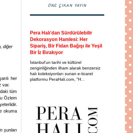
ÖNE ÇIKAN YAYIN
Pera Halı’dan Sürdürülebilir
Dekorasyon Hamlesi: Her
Sipariş, Bir Fidan Bağışı ile Yeşil
, diğer
Bir İz Bırakıyor
İstanbul'un tarihi ve kültürel
zenginliğinden ilham alarak benzersiz
halı koleksiyonları sunan e-ticaret
arılı her
platformu PeraHali.com, "H...
z var.
udaki tüm
kçu Özlem
terlidir.
nde okuma
n şunları