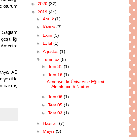
►
2020
(32)
ve oturum
▼
2019
(44)
►
Aralık
(1)
►
Kasım
(3)
r. Sağlam
►
Ekim
(3)
şitliliği
►
Eylül
(1)
, Amerika
►
Ağustos
(1)
▼
Temmuz
(5)
►
Tem 31
(1)
manya, AB
▼
Tem 16
(1)
r şekilde
Almanya'da Üniversite Eğitimi
amdaki iş
Almak Içın 5 Neden
►
Tem 06
(1)
►
Tem 05
(1)
►
Tem 03
(1)
►
Haziran
(7)
►
Mayıs
(5)