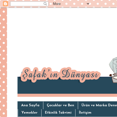
Ana Sayfa
Çocuklar ve Ben
Ürün ve Marka Dene
Yemekler
Etkinlik Takvimi
İletişim