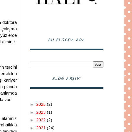
a doktora
a çalışma
 yüzlerce
BU BLOGDA ARA
lirsiniz.
n tercihi
rsiteleri
BLOG ARŞIVI
ş kariyer
ön planda
k anlamda
a var.
►
2025
(2)
►
2023
(1)
 alanınız
►
2022
(2)
ahatlıkla
►
2021
(24)
 tanıdığı