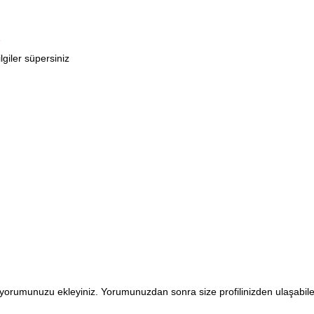
3
lgiler süpersiniz
en yorumunuzu ekleyiniz. Yorumunuzdan sonra size profilinizden ulaşabi