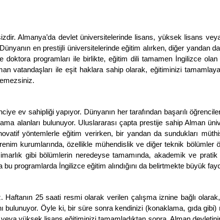
izdir. Almanya’da devlet üniversitelerinde lisans, yüksek lisans vey
ünyanın en prestijli üniversitelerinde eğitim alırken, diğer yandan d
 doktora programları ile birlikte, eğitim dili tamamen İngilizce olan
n vatandaşları ile eşit haklara sahip olarak, eğitiminizi tamamlayabi
ödemezsiniz.
iye ev sahipliği yapıyor. Dünyanın her tarafından başarılı öğrencileri
ama alanları bulunuyor. Uluslararası çapta prestije sahip Alman ünive
n inovatif yöntemlerle eğitim verirken, bir yandan da sundukları müthi
öğrenim kurumlarında, özellikle mühendislik ve diğer teknik bölümler 
ve mimarlık gibi bölümlerin neredeyse tamamında, akademik ve prati
bu programlarda İngilizce eğitim alındığını da belirtmekte büyük fayd
z. Haftanın 25 saati resmi olarak verilen çalışma iznine bağlı olarak,
 bulunuyor. Öyle ki, bir süre sonra kendinizi (konaklama, gıda gibi) r
s veya yüksek lisans eğitiminizi tamamladıktan sonra, Alman devletinin